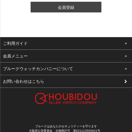
会員登録
ご利用ガイド
よくある質問
会員メニュー
支払い・送料
ログイン
ブルークウォッチカンパニーについて
修理依頼
お気に入り
会社概要
お問い合わせはこちら
お客様の声
カート
店舗案内
買取について
メルマガ登録
特定商取引法に基づく表示
新規会員登録
プライバシーポリシー
ブルークはあなたのセキュリティーを守ります
大阪府公安委員会 古物商許可 第621113505921号