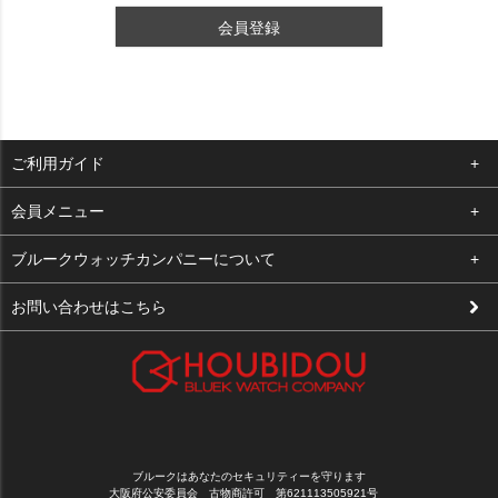
会員登録
ご利用ガイド
よくある質問
会員メニュー
支払い・送料
ログイン
ブルークウォッチカンパニーについて
修理依頼
お気に入り
会社概要
お問い合わせはこちら
お客様の声
カート
店舗案内
買取について
メルマガ登録
特定商取引法に基づく表示
新規会員登録
プライバシーポリシー
ブルークはあなたのセキュリティーを守ります
大阪府公安委員会 古物商許可 第621113505921号