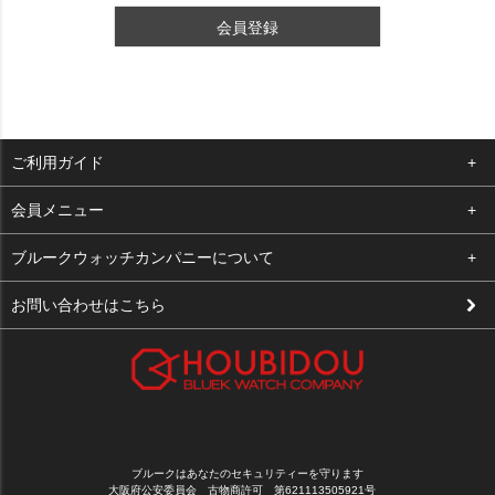
会員登録
ご利用ガイド
よくある質問
会員メニュー
支払い・送料
ログイン
ブルークウォッチカンパニーについて
修理依頼
お気に入り
会社概要
お問い合わせはこちら
お客様の声
カート
店舗案内
買取について
メルマガ登録
特定商取引法に基づく表示
新規会員登録
プライバシーポリシー
ブルークはあなたのセキュリティーを守ります
大阪府公安委員会 古物商許可 第621113505921号