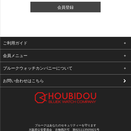
会員登録
ご利用ガイド
よくある質問
会員メニュー
支払い・送料
ログイン
ブルークウォッチカンパニーについて
修理依頼
お気に入り
会社概要
お問い合わせはこちら
お客様の声
カート
店舗案内
買取について
メルマガ登録
特定商取引法に基づく表示
新規会員登録
プライバシーポリシー
ブルークはあなたのセキュリティーを守ります
大阪府公安委員会 古物商許可 第621113505921号