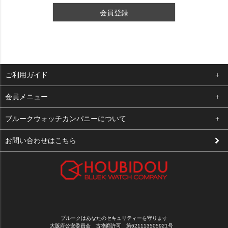
会員登録
ご利用ガイド
よくある質問
会員メニュー
支払い・送料
ログイン
ブルークウォッチカンパニーについて
修理依頼
お気に入り
会社概要
お問い合わせはこちら
お客様の声
カート
店舗案内
買取について
メルマガ登録
特定商取引法に基づく表示
新規会員登録
プライバシーポリシー
ブルークはあなたのセキュリティーを守ります
大阪府公安委員会 古物商許可 第621113505921号