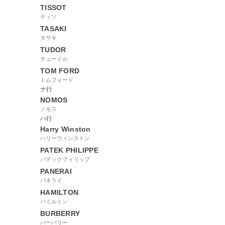
TISSOT
ティソ
TASAKI
タサキ
TUDOR
チュードル
TOM FORD
トムフォード
ナ行
NOMOS
ノモス
ハ行
Harry Winston
ハリーウィンストン
PATEK PHILIPPE
パテックフィリップ
PANERAI
パネライ
HAMILTON
ハミルトン
BURBERRY
バーバリー