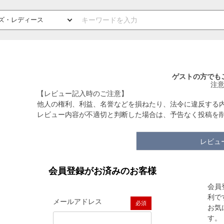
ゲストの方でも
注
【レビュー記入時のご注意】
他人の権利、利益、名誉などを損ねたり、法令に違反する
レビュー内容が不適切と判断した場合は、予告なく投稿を
レビュ
会員登録がお済みのお客様
会員
利で
メールアドレス
お気
(必須)
す。