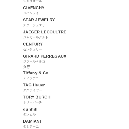
シャリオール
GIVENCHY
ジバンシイ
STAR JEWELRY
スタージュエリー
JAEGER LECOULTRE
ジャガールクルト
CENTURY
センチュリー
GIRARD PERREGAUX
ジラールペルゴ
タ行
Tiffany & Co
ティファニー
TAG Heuer
タグホイヤー
TORY BURCH
トリーバーチ
dunhill
ダンヒル
DAMIANI
ダミアーニ