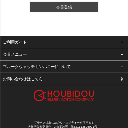
会員登録
ご利用ガイド
よくある質問
会員メニュー
支払い・送料
ログイン
ブルークウォッチカンパニーについて
修理依頼
お気に入り
会社概要
お問い合わせはこちら
お客様の声
カート
店舗案内
買取について
メルマガ登録
特定商取引法に基づく表示
新規会員登録
プライバシーポリシー
ブルークはあなたのセキュリティーを守ります
大阪府公安委員会 古物商許可 第621113505921号