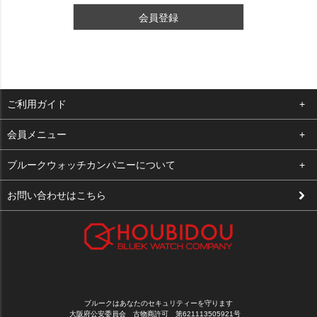
会員登録
ご利用ガイド
よくある質問
会員メニュー
支払い・送料
ログイン
ブルークウォッチカンパニーについて
修理依頼
お気に入り
会社概要
お問い合わせはこちら
お客様の声
カート
店舗案内
買取について
メルマガ登録
特定商取引法に基づく表示
新規会員登録
プライバシーポリシー
ブルークはあなたのセキュリティーを守ります
大阪府公安委員会 古物商許可 第621113505921号