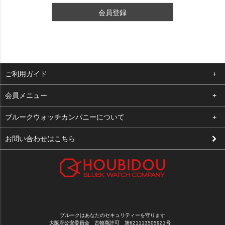
会員登録
ご利用ガイド
よくある質問
会員メニュー
支払い・送料
ログイン
ブルークウォッチカンパニーについて
修理依頼
お気に入り
会社概要
お問い合わせはこちら
お客様の声
カート
店舗案内
買取について
メルマガ登録
特定商取引法に基づく表示
新規会員登録
プライバシーポリシー
ブルークはあなたのセキュリティーを守ります
大阪府公安委員会 古物商許可 第621113505921号