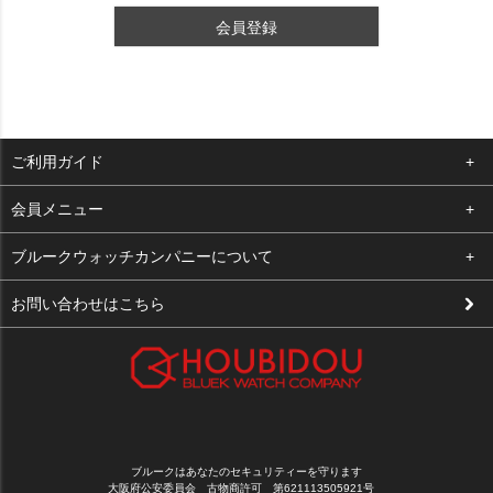
会員登録
ご利用ガイド
よくある質問
会員メニュー
支払い・送料
ログイン
ブルークウォッチカンパニーについて
修理依頼
お気に入り
会社概要
お問い合わせはこちら
お客様の声
カート
店舗案内
買取について
メルマガ登録
特定商取引法に基づく表示
新規会員登録
プライバシーポリシー
ブルークはあなたのセキュリティーを守ります
大阪府公安委員会 古物商許可 第621113505921号