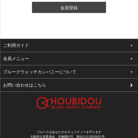
会員登録
ご利用ガイド
よくある質問
会員メニュー
支払い・送料
ログイン
ブルークウォッチカンパニーについて
修理依頼
お気に入り
会社概要
お問い合わせはこちら
お客様の声
カート
店舗案内
買取について
メルマガ登録
特定商取引法に基づく表示
新規会員登録
プライバシーポリシー
ブルークはあなたのセキュリティーを守ります
大阪府公安委員会 古物商許可 第621113505921号