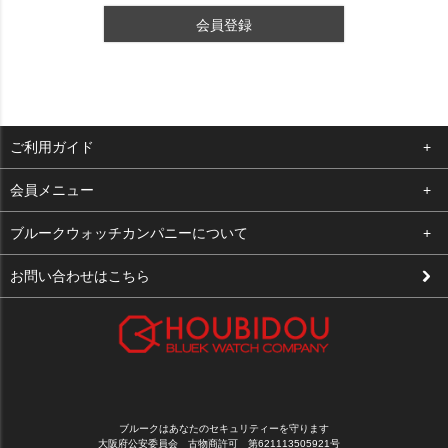
会員登録
ご利用ガイド
よくある質問
会員メニュー
支払い・送料
ログイン
ブルークウォッチカンパニーについて
修理依頼
お気に入り
会社概要
お問い合わせはこちら
お客様の声
カート
店舗案内
買取について
メルマガ登録
特定商取引法に基づく表示
新規会員登録
プライバシーポリシー
ブルークはあなたのセキュリティーを守ります
大阪府公安委員会 古物商許可 第621113505921号