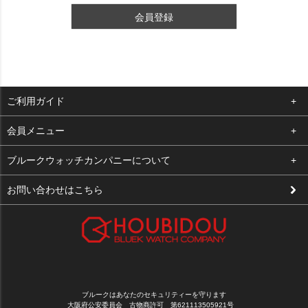
会員登録
ご利用ガイド
よくある質問
会員メニュー
支払い・送料
ログイン
ブルークウォッチカンパニーについて
修理依頼
お気に入り
会社概要
お問い合わせはこちら
お客様の声
カート
店舗案内
買取について
メルマガ登録
特定商取引法に基づく表示
新規会員登録
プライバシーポリシー
ブルークはあなたのセキュリティーを守ります
大阪府公安委員会 古物商許可 第621113505921号