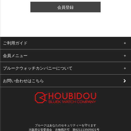
会員登録
ご利用ガイド
よくある質問
会員メニュー
支払い・送料
ログイン
ブルークウォッチカンパニーについて
修理依頼
お気に入り
会社概要
お問い合わせはこちら
お客様の声
カート
店舗案内
買取について
メルマガ登録
特定商取引法に基づく表示
新規会員登録
プライバシーポリシー
ブルークはあなたのセキュリティーを守ります
大阪府公安委員会 古物商許可 第621113505921号