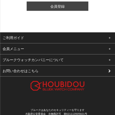
会員登録
ご利用ガイド
よくある質問
会員メニュー
支払い・送料
ログイン
ブルークウォッチカンパニーについて
修理依頼
お気に入り
会社概要
お問い合わせはこちら
お客様の声
カート
店舗案内
買取について
メルマガ登録
特定商取引法に基づく表示
新規会員登録
プライバシーポリシー
ブルークはあなたのセキュリティーを守ります
大阪府公安委員会 古物商許可 第621113505921号