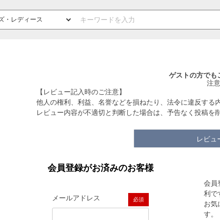
ゲストの方でも
注
【レビュー記入時のご注意】
他人の権利、利益、名誉などを損ねたり、法令に違反する
レビュー内容が不適切と判断した場合は、予告なく投稿を
レビュ
会員登録がお済みのお客様
会員
利で
メールアドレス
お気
(必須)
す。