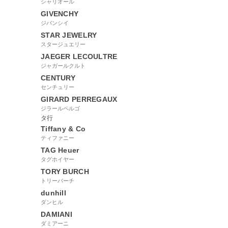
シャリオール
GIVENCHY
ジバンシイ
STAR JEWELRY
スタージュエリー
JAEGER LECOULTRE
ジャガールクルト
CENTURY
センチュリー
GIRARD PERREGAUX
ジラールペルゴ
タ行
Tiffany & Co
ティファニー
TAG Heuer
タグホイヤー
TORY BURCH
トリーバーチ
dunhill
ダンヒル
DAMIANI
ダミアーニ