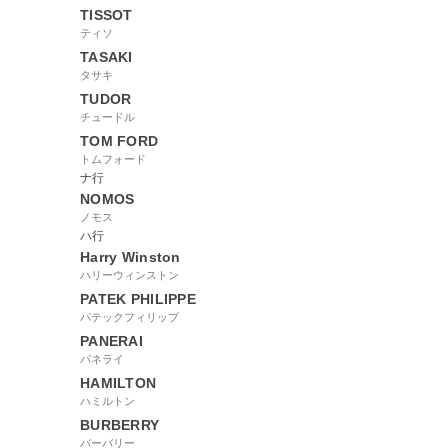
TISSOT
ティソ
TASAKI
タサキ
TUDOR
チュードル
TOM FORD
トムフォード
ナ行
NOMOS
ノモス
ハ行
Harry Winston
ハリーウィンストン
PATEK PHILIPPE
パテックフィリップ
PANERAI
パネライ
HAMILTON
ハミルトン
BURBERRY
バーバリー