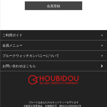
会員登録
ご利用ガイド
よくある質問
会員メニュー
支払い・送料
ログイン
ブルークウォッチカンパニーについて
修理依頼
お気に入り
会社概要
お問い合わせはこちら
お客様の声
カート
店舗案内
買取について
メルマガ登録
特定商取引法に基づく表示
新規会員登録
プライバシーポリシー
ブルークはあなたのセキュリティーを守ります
大阪府公安委員会 古物商許可 第621113505921号