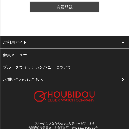
会員登録
ご利用ガイド
よくある質問
会員メニュー
支払い・送料
ログイン
ブルークウォッチカンパニーについて
修理依頼
お気に入り
会社概要
お問い合わせはこちら
お客様の声
カート
店舗案内
買取について
メルマガ登録
特定商取引法に基づく表示
新規会員登録
プライバシーポリシー
ブルークはあなたのセキュリティーを守ります
大阪府公安委員会 古物商許可 第621113505921号