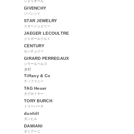
シャリオール
GIVENCHY
ジバンシイ
STAR JEWELRY
スタージュエリー
JAEGER LECOULTRE
ジャガールクルト
CENTURY
センチュリー
GIRARD PERREGAUX
ジラールペルゴ
タ行
Tiffany & Co
ティファニー
TAG Heuer
タグホイヤー
TORY BURCH
トリーバーチ
dunhill
ダンヒル
DAMIANI
ダミアーニ