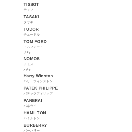
TISSOT
ティソ
TASAKI
タサキ
TUDOR
チュードル
TOM FORD
トムフォード
ナ行
NOMOS
ノモス
ハ行
Harry Winston
ハリーウィンストン
PATEK PHILIPPE
パテックフィリップ
PANERAI
パネライ
HAMILTON
ハミルトン
BURBERRY
バーバリー