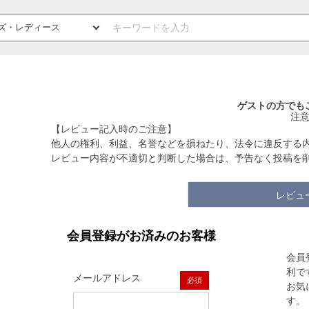
ゲストの方でも
注
【レビュー記入時のご注意】
他人の権利、利益、名誉などを損ねたり、法令に違反する
レビュー内容が不適切と判断した場合は、予告なく投稿を
レビュ
会員登録がお済みのお客様
会員
利で
メールアドレス
お気
(必須)
す。