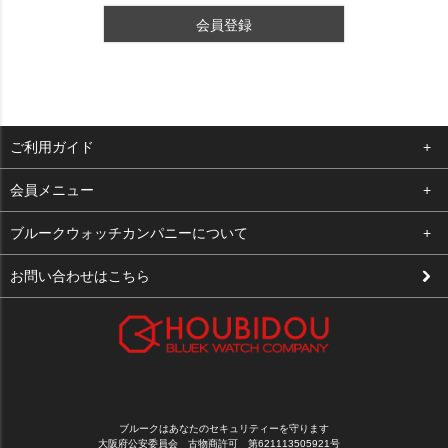
会員登録
ご利用ガイド
よくある質問
会員メニュー
支払い・送料
ログイン
ブルークウォッチカンパニーについて
修理依頼
お気に入り
会社概要
お問い合わせはこちら
お客様の声
カート
店舗案内
買取について
メルマガ登録
特定商取引法に基づく表示
新規会員登録
プライバシーポリシー
ブルークはあなたのセキュリティーを守ります
大阪府公安委員会 古物商許可 第621113505921号