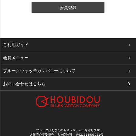
会員登録
ご利用ガイド
よくある質問
会員メニュー
支払い・送料
ログイン
ブルークウォッチカンパニーについて
修理依頼
お気に入り
会社概要
お問い合わせはこちら
お客様の声
カート
店舗案内
買取について
メルマガ登録
特定商取引法に基づく表示
新規会員登録
プライバシーポリシー
ブルークはあなたのセキュリティーを守ります
大阪府公安委員会 古物商許可 第621113505921号