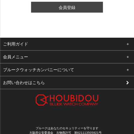
会員登録
ご利用ガイド
よくある質問
会員メニュー
支払い・送料
ログイン
ブルークウォッチカンパニーについて
修理依頼
お気に入り
会社概要
お問い合わせはこちら
お客様の声
カート
店舗案内
買取について
メルマガ登録
特定商取引法に基づく表示
新規会員登録
プライバシーポリシー
ブルークはあなたのセキュリティーを守ります
大阪府公安委員会 古物商許可 第621113505921号