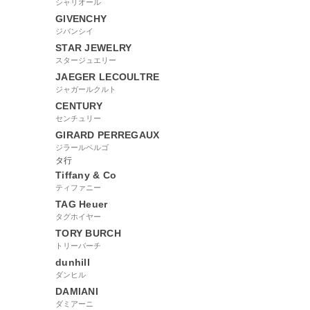
シャリオール
GIVENCHY
ジバンシイ
STAR JEWELRY
スタージュエリー
JAEGER LECOULTRE
ジャガールクルト
CENTURY
センチュリー
GIRARD PERREGAUX
ジラールペルゴ
タ行
Tiffany & Co
ティファニー
TAG Heuer
タグホイヤー
TORY BURCH
トリーバーチ
dunhill
ダンヒル
DAMIANI
ダミアーニ