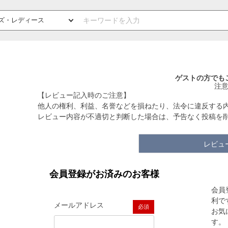
ゲストの方でも
注
【レビュー記入時のご注意】
他人の権利、利益、名誉などを損ねたり、法令に違反する
レビュー内容が不適切と判断した場合は、予告なく投稿を
レビュ
会員登録がお済みのお客様
会員
利で
メールアドレス
お気
(必須)
す。