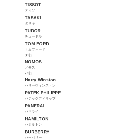
TISSOT
ティソ
TASAKI
タサキ
TUDOR
チュードル
TOM FORD
トムフォード
ナ行
NOMOS
ノモス
ハ行
Harry Winston
ハリーウィンストン
PATEK PHILIPPE
パテックフィリップ
PANERAI
パネライ
HAMILTON
ハミルトン
BURBERRY
バーバリー