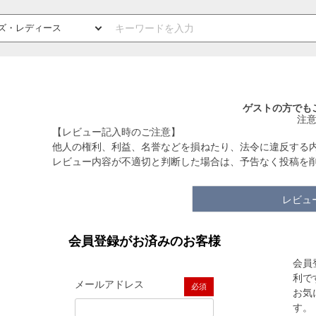
ゲストの方でも
注
【レビュー記入時のご注意】
他人の権利、利益、名誉などを損ねたり、法令に違反する
レビュー内容が不適切と判断した場合は、予告なく投稿を
レビュ
会員登録がお済みのお客様
会員
利で
メールアドレス
お気
(必須)
す。