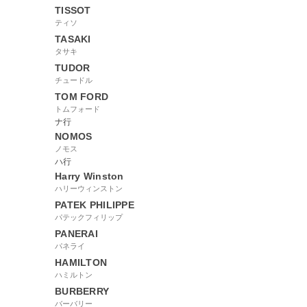
TISSOT
ティソ
TASAKI
タサキ
TUDOR
チュードル
TOM FORD
トムフォード
ナ行
NOMOS
ノモス
ハ行
Harry Winston
ハリーウィンストン
PATEK PHILIPPE
パテックフィリップ
PANERAI
パネライ
HAMILTON
ハミルトン
BURBERRY
バーバリー