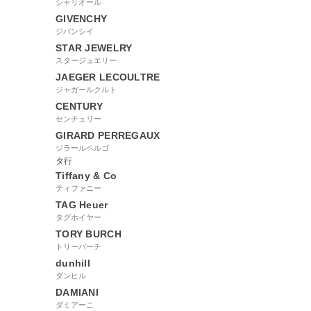
シャリオール
GIVENCHY
ジバンシイ
STAR JEWELRY
スタージュエリー
JAEGER LECOULTRE
ジャガールクルト
CENTURY
センチュリー
GIRARD PERREGAUX
ジラールペルゴ
タ行
Tiffany & Co
ティファニー
TAG Heuer
タグホイヤー
TORY BURCH
トリーバーチ
dunhill
ダンヒル
DAMIANI
ダミアーニ