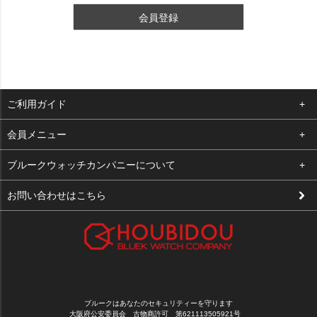
会員登録
ご利用ガイド
よくある質問
会員メニュー
支払い・送料
ログイン
ブルークウォッチカンパニーについて
修理依頼
お気に入り
会社概要
お問い合わせはこちら
お客様の声
カート
店舗案内
買取について
メルマガ登録
特定商取引法に基づく表示
新規会員登録
プライバシーポリシー
ブルークはあなたのセキュリティーを守ります
大阪府公安委員会 古物商許可 第621113505921号