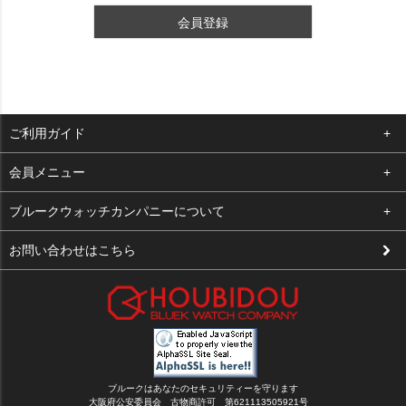
会員登録
ご利用ガイド
よくある質問
会員メニュー
支払い・送料
ログイン
ブルークウォッチカンパニーについて
修理依頼
お気に入り
会社概要
お問い合わせはこちら
お客様の声
カート
店舗案内
買取について
メルマガ登録
特定商取引法に基づく表示
新規会員登録
プライバシーポリシー
ブルークはあなたのセキュリティーを守ります
大阪府公安委員会 古物商許可 第621113505921号