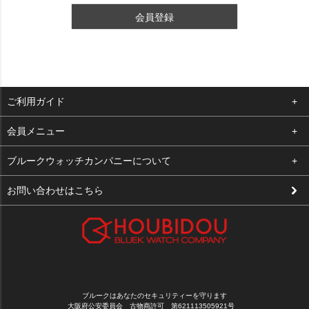
会員登録
ご利用ガイド
よくある質問
会員メニュー
支払い・送料
ログイン
ブルークウォッチカンパニーについて
修理依頼
お気に入り
会社概要
お問い合わせはこちら
お客様の声
カート
店舗案内
買取について
メルマガ登録
特定商取引法に基づく表示
新規会員登録
プライバシーポリシー
ブルークはあなたのセキュリティーを守ります
大阪府公安委員会 古物商許可 第621113505921号