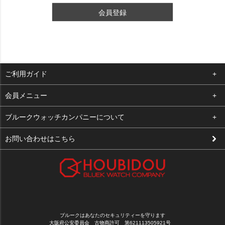
会員登録
ご利用ガイド
よくある質問
会員メニュー
支払い・送料
ログイン
ブルークウォッチカンパニーについて
修理依頼
お気に入り
会社概要
お問い合わせはこちら
お客様の声
カート
店舗案内
買取について
メルマガ登録
特定商取引法に基づく表示
新規会員登録
プライバシーポリシー
ブルークはあなたのセキュリティーを守ります
大阪府公安委員会 古物商許可 第621113505921号