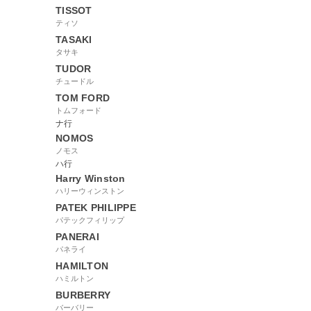
TISSOT
ティソ
TASAKI
タサキ
TUDOR
チュードル
TOM FORD
トムフォード
ナ行
NOMOS
ノモス
ハ行
Harry Winston
ハリーウィンストン
PATEK PHILIPPE
パテックフィリップ
PANERAI
パネライ
HAMILTON
ハミルトン
BURBERRY
バーバリー