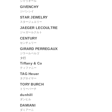
シャリオール
GIVENCHY
ジバンシイ
STAR JEWELRY
スタージュエリー
JAEGER LECOULTRE
ジャガールクルト
CENTURY
センチュリー
GIRARD PERREGAUX
ジラールペルゴ
タ行
Tiffany & Co
ティファニー
TAG Heuer
タグホイヤー
TORY BURCH
トリーバーチ
dunhill
ダンヒル
DAMIANI
ダミアーニ