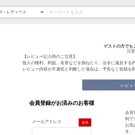
ゲストの方でも
注
【レビュー記入時のご注意】
他人の権利、利益、名誉などを損ねたり、法令に違反する
レビュー内容が不適切と判断した場合は、予告なく投稿を
レビュ
会員登録がお済みのお客様
会員
利で
メールアドレス
お気
(必須)
す。