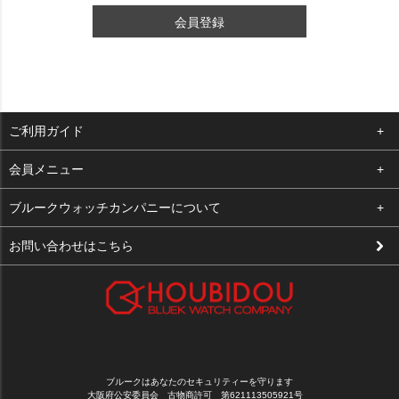
会員登録
ご利用ガイド
よくある質問
会員メニュー
支払い・送料
ログイン
ブルークウォッチカンパニーについて
修理依頼
お気に入り
会社概要
お問い合わせはこちら
お客様の声
カート
店舗案内
買取について
メルマガ登録
特定商取引法に基づく表示
新規会員登録
プライバシーポリシー
ブルークはあなたのセキュリティーを守ります
大阪府公安委員会 古物商許可 第621113505921号