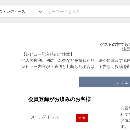
ゲストの方でも
注
【レビュー記入時のご注意】
他人の権利、利益、名誉などを損ねたり、法令に違反する
レビュー内容が不適切と判断した場合は、予告なく投稿を
レビュ
会員登録がお済みのお客様
会員
利で
メールアドレス
お気
(必須)
す。