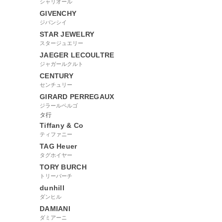
シャリオール
GIVENCHY
ジバンシイ
STAR JEWELRY
スタージュエリー
JAEGER LECOULTRE
ジャガールクルト
CENTURY
センチュリー
GIRARD PERREGAUX
ジラールペルゴ
タ行
Tiffany & Co
ティファニー
TAG Heuer
タグホイヤー
TORY BURCH
トリーバーチ
dunhill
ダンヒル
DAMIANI
ダミアーニ