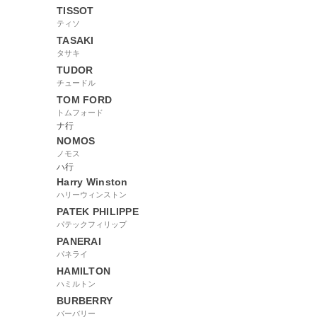
TISSOT
ティソ
TASAKI
タサキ
TUDOR
チュードル
TOM FORD
トムフォード
ナ行
NOMOS
ノモス
ハ行
Harry Winston
ハリーウィンストン
PATEK PHILIPPE
パテックフィリップ
PANERAI
パネライ
HAMILTON
ハミルトン
BURBERRY
バーバリー