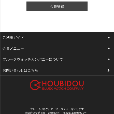
会員登録
ご利用ガイド
よくある質問
会員メニュー
支払い・送料
ログイン
ブルークウォッチカンパニーについて
修理依頼
お気に入り
会社概要
お問い合わせはこちら
お客様の声
カート
店舗案内
買取について
メルマガ登録
特定商取引法に基づく表示
新規会員登録
プライバシーポリシー
ブルークはあなたのセキュリティーを守ります
大阪府公安委員会 古物商許可 第621113505921号