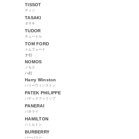
TISSOT
ティソ
TASAKI
タサキ
TUDOR
チュードル
TOM FORD
トムフォード
ナ行
NOMOS
ノモス
ハ行
Harry Winston
ハリーウィンストン
PATEK PHILIPPE
パテックフィリップ
PANERAI
パネライ
HAMILTON
ハミルトン
BURBERRY
バーバリー