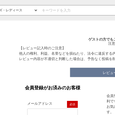
ゲストの方でも
注
【レビュー記入時のご注意】
他人の権利、利益、名誉などを損ねたり、法令に違反する
レビュー内容が不適切と判断した場合は、予告なく投稿を
レビュ
会員登録がお済みのお客様
会員
利で
メールアドレス
お気
(必須)
す。