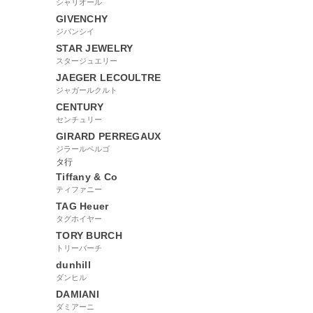
シャリオール
GIVENCHY
ジバンシイ
STAR JEWELRY
スタージュエリー
JAEGER LECOULTRE
ジャガールクルト
CENTURY
センチュリー
GIRARD PERREGAUX
ジラールペルゴ
タ行
Tiffany & Co
ティファニー
TAG Heuer
タグホイヤー
TORY BURCH
トリーバーチ
dunhill
ダンヒル
DAMIANI
ダミアーニ