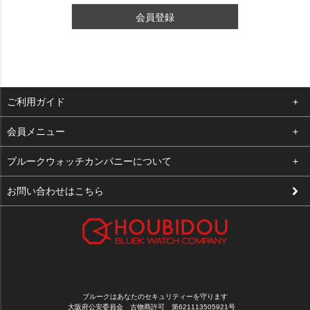
会員登録
ご利用ガイド
よくある質問
会員メニュー
支払い・送料
ログイン
ブルークウォッチカンパニーについて
修理依頼
お気に入り
会社概要
お問い合わせはこちら
お客様の声
カート
店舗案内
買取について
メルマガ登録
特定商取引法に基づく表示
新規会員登録
プライバシーポリシー
ブルークはあなたのセキュリティーを守ります
大阪府公安委員会 古物商許可 第621113505921号