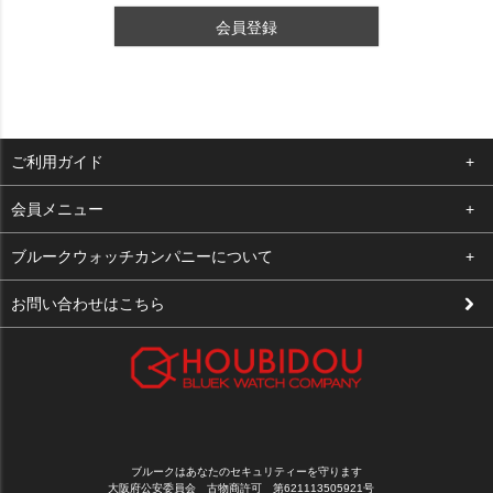
会員登録
ご利用ガイド
よくある質問
会員メニュー
支払い・送料
ログイン
ブルークウォッチカンパニーについて
修理依頼
お気に入り
会社概要
お問い合わせはこちら
お客様の声
カート
店舗案内
買取について
メルマガ登録
特定商取引法に基づく表示
新規会員登録
プライバシーポリシー
ブルークはあなたのセキュリティーを守ります
大阪府公安委員会 古物商許可 第621113505921号