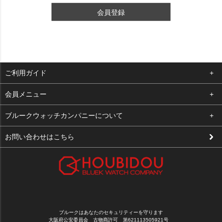
会員登録
ご利用ガイド
よくある質問
会員メニュー
支払い・送料
ログイン
ブルークウォッチカンパニーについて
修理依頼
お気に入り
会社概要
お問い合わせはこちら
お客様の声
カート
店舗案内
買取について
メルマガ登録
特定商取引法に基づく表示
新規会員登録
プライバシーポリシー
ブルークはあなたのセキュリティーを守ります
大阪府公安委員会 古物商許可 第621113505921号