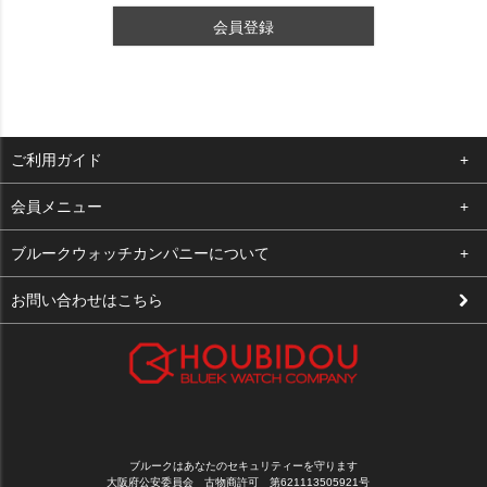
会員登録
ご利用ガイド
よくある質問
会員メニュー
支払い・送料
ログイン
ブルークウォッチカンパニーについて
修理依頼
お気に入り
会社概要
お問い合わせはこちら
お客様の声
カート
店舗案内
買取について
メルマガ登録
特定商取引法に基づく表示
新規会員登録
プライバシーポリシー
ブルークはあなたのセキュリティーを守ります
大阪府公安委員会 古物商許可 第621113505921号