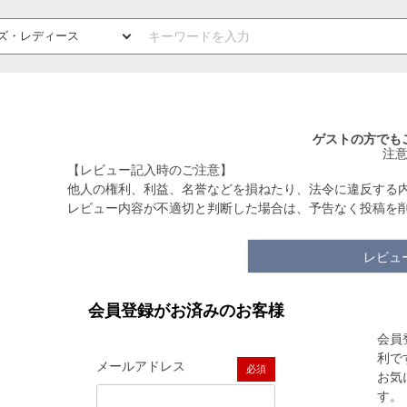
ゲストの方でも
注
【レビュー記入時のご注意】
他人の権利、利益、名誉などを損ねたり、法令に違反する
レビュー内容が不適切と判断した場合は、予告なく投稿を
レビュ
会員登録がお済みのお客様
会員
利で
メールアドレス
お気
(必須)
す。