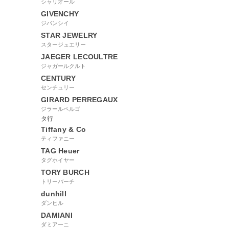
シャリオール
GIVENCHY
ジバンシイ
STAR JEWELRY
スタージュエリー
JAEGER LECOULTRE
ジャガールクルト
CENTURY
センチュリー
GIRARD PERREGAUX
ジラールペルゴ
タ行
Tiffany & Co
ティファニー
TAG Heuer
タグホイヤー
TORY BURCH
トリーバーチ
dunhill
ダンヒル
DAMIANI
ダミアーニ