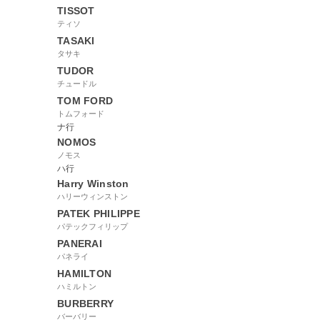
TISSOT
ティソ
TASAKI
タサキ
TUDOR
チュードル
TOM FORD
トムフォード
ナ行
NOMOS
ノモス
ハ行
Harry Winston
ハリーウィンストン
PATEK PHILIPPE
パテックフィリップ
PANERAI
パネライ
HAMILTON
ハミルトン
BURBERRY
バーバリー