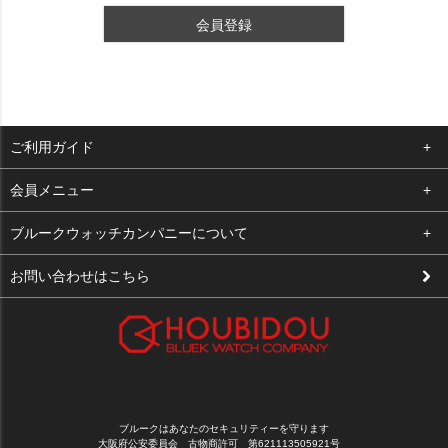
会員登録
ご利用ガイド
よくある質問
会員メニュー
支払い・送料
ログイン
ブルークウォッチカンパニーについて
修理依頼
お気に入り
会社概要
お問い合わせはこちら
お客様の声
カート
店舗案内
買取について
メルマガ登録
特定商取引法に基づく表示
新規会員登録
プライバシーポリシー
ブルークはあなたのセキュリティーを守ります
大阪府公安委員会 古物商許可 第621113505921号