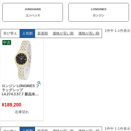
JUNGHANS
LONGINES
ユンハンス
ロンジン
1
件中
1
-
1
件表示
人気順
新着順
価格が安い順
価格が高い順
並び替え
中古
ロンジン LONGINES フ
ラッグシップ
L4.274.3.57.7 新品未使
用 ダイヤ ブラック 黒 デ
イト レディース 腕時計
¥
189,200
自動巻き ホワイト 【新
品】
在庫切れ
1
件中
1
-
1
件表示