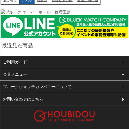
人気順
新着順
価格が安い順
価格が高い順
並び替え
最近見た商品
ご利用ガイド
よくある質問
会員メニュー
支払い・送料
ログイン
ブルークウォッチカンパニーについて
修理依頼
お気に入り
会社概要
お問い合わせはこちら
お客様の声
カート
店舗案内
買取について
メルマガ登録
特定商取引法に基づく表示