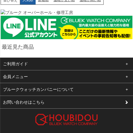
人気順
新着順
価格が安い順
価格が高い順
並び替え
最近見た商品
ご利用ガイド
よくある質問
会員メニュー
支払い・送料
ログイン
ブルークウォッチカンパニーについて
修理依頼
お気に入り
会社概要
お問い合わせはこちら
お客様の声
カート
店舗案内
買取について
メルマガ登録
特定商取引法に基づく表示