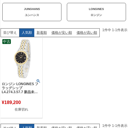
JUNGHANS
LONGINES
ユンハンス
ロンジン
1
件中
1
-
1
件表示
人気順
新着順
価格が安い順
価格が高い順
並び替え
中古
ロンジン LONGINES フ
ラッグシップ
L4.274.3.57.7 新品未使
用 ダイヤ ブラック 黒 デ
イト レディース 腕時計
¥
189,200
自動巻き ホワイト 【新
品】
在庫切れ
1
件中
1
-
1
件表示