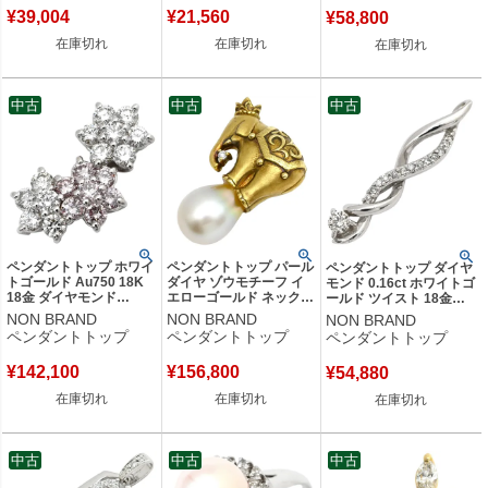
¥
39,004
¥
21,560
¥
58,800
在庫切れ
在庫切れ
在庫切れ
中古
中古
中古
ペンダントトップ ホワイ
ペンダントトップ パール
ペンダントトップ ダイヤ
トゴールド Au750 18K
ダイヤ ゾウモチーフ イ
モンド 0.16ct ホワイトゴ
18金 ダイヤモンド
エローゴールド ネックレ
ールド ツイスト 18金
1.20ct 3連 フラワーモチ
ストップ ダイヤモンド
18K 750 WG ペンダント
NON BRAND
NON BRAND
NON BRAND
ーフ ネックレストップ
K18 18金 750 白蝶パー
ヘッド ネックレストップ
ペンダントトップ
ペンダントトップ
ペンダントトップ
花 ピンク WG チャーム
ル 真珠 【中古】
チャーム 【中古】
【中古】
¥
142,100
¥
156,800
¥
54,880
在庫切れ
在庫切れ
在庫切れ
中古
中古
中古