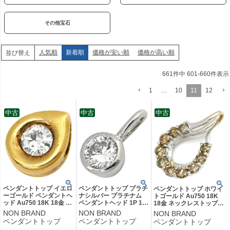
その他宝石
人気順
新着順
価格が安い順
価格が高い順
並び替え
661
件中
601
-
660
件表示
1
…
10
11
12
中古
中古
中古
ペンダントトップ イエロ
ペンダントトップ プラチ
ペンダントトップ ホワイ
ーゴールド ペンダントヘ
ナシルバー プラチナム
トゴールド Au750 18K
ッド Au750 18K 18金 1P
ペンダントヘッド 1P 1粒
18金 ネックレストップ
1石 1粒 ダイヤ 雫型 しず
ダイヤ チャーム 小ぶり
ブラウン ダイヤ 10P 10
NON BRAND
NON BRAND
NON BRAND
く 涙型 ティアドロップ
ネックレストップ 0.24ct
粒 ドロップ しずく 1.0ct
ペンダントトップ
ペンダントトップ
ペンダントトップ
【中古】
【中古】
【中古】