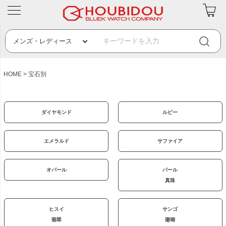
HOME
宝石別
ダイヤモンド
ルビー
エメラルド
サファイア
オパール
パール
真珠
ヒスイ
サンゴ
翡翠
珊瑚