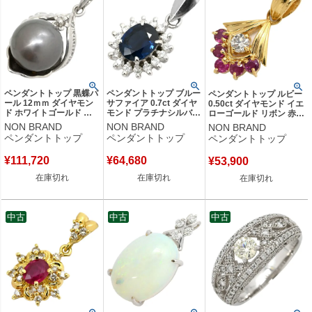
ペンダントトップ 黒蝶パ
ペンダントトップ ブルー
ペンダントトップ ルビー
ール 12ｍｍ ダイヤモン
サファイア 0.7ct ダイヤ
0.50ct ダイヤモンド イエ
ド ホワイトゴールド 真
モンド プラチナシルバー
ローゴールド リボン 赤
珠 黒 シルバー 750 18金
青 ブルー オーバルミッ
レッド ミックスカット チ
NON BRAND
NON BRAND
NON BRAND
ネックレストップ チャー
クスカット ネックレスト
ャーム ネックレストップ
ペンダントトップ
ペンダントトップ
ペンダントトップ
ム ラウンドシェイプ
ップ Pt900 【中古】
18K 18金 750YG 【中
【中古】
古】
¥
111,720
¥
64,680
¥
53,900
在庫切れ
在庫切れ
在庫切れ
中古
中古
中古