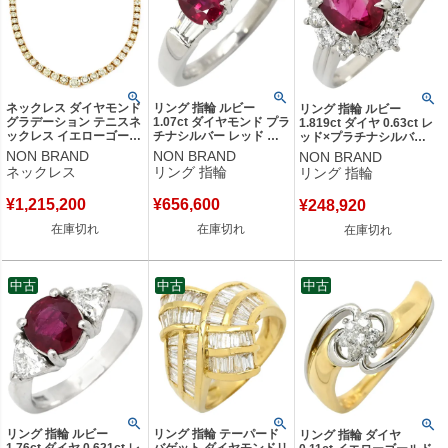
ネックレス ダイヤモンド
リング 指輪 ルビー
リング 指輪 ルビー
グラデーション テニスネ
1.07ct ダイヤモンド プラ
1.819ct ダイヤ 0.63ct レ
ックレス イエローゴール
チナシルバー レッド 赤 1
ッド×プラチナシルバー
ド 18K YG ダイヤペンダ
石 オーバルシェイプ ビ
赤 1石 1粒 プラチナ パヴ
NON BRAND
NON BRAND
NON BRAND
ント 【中古】
ルマ産 ピジョンブラッド
ェ ヘイローデザイン オー
ネックレス
リング 指輪
リング 指輪
プラチナ 12号 【中古】
バル 13号 【中古】
¥
1,215,200
¥
656,600
¥
248,920
在庫切れ
在庫切れ
在庫切れ
中古
中古
中古
リング 指輪 ルビー
リング 指輪 テーパード
リング 指輪 ダイヤ
1.76ct ダイヤ 0.621ct レ
バゲット ダイヤモンドリ