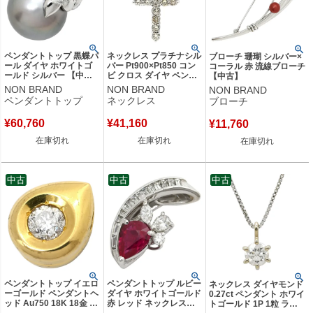
ペンダントトップ 黒蝶パ
ネックレス プラチナシル
ブローチ 珊瑚 シルバー×
ール ダイヤ ホワイトゴ
バー Pt900×Pt850 コン
コーラル 赤 流線ブローチ
ールド シルバー 【中
ビ クロス ダイヤ ペンダ
【中古】
古】
ント プラチナム パヴェ
NON BRAND
NON BRAND
NON BRAND
ダイヤ 【中古】
ペンダントトップ
ネックレス
ブローチ
¥
60,760
¥
41,160
¥
11,760
在庫切れ
在庫切れ
在庫切れ
中古
中古
中古
ペンダントトップ イエロ
ペンダントトップ ルビー
ネックレス ダイヤモンド
ーゴールド ペンダントヘ
ダイヤ ホワイトゴールド
0.27ct ペンダント ホワイ
ッド Au750 18K 18金 1P
赤 レッド ネックレスト
トゴールド 1P 1粒 ラウ
1石 1粒 ダイヤ 雫型 しず
ップ 【中古】