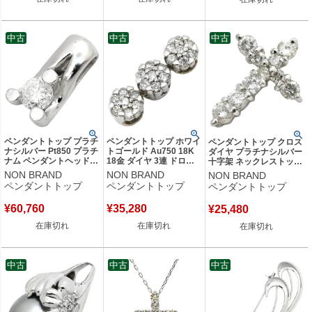
中古
中古
中古
ペンダントトップ プラチ
ペンダントトップ ホワイ
ペンダントトップ クロス
ナシルバー Pt850 プラチ
トゴールド Au750 18K
ダイヤ プラチナシルバー
ナム ペンダントヘッド
18金 ダイヤ 3連 ドロッ
十字架 ネックレストップ
ダイヤ 1P 1粒 【中古】
プ ムービング スイング
【中古】
NON BRAND
NON BRAND
NON BRAND
トリロジー 【中古】
ペンダントトップ
ペンダントトップ
ペンダントトップ
¥
60,760
¥
35,280
¥
25,480
在庫切れ
在庫切れ
在庫切れ
中古
中古
中古