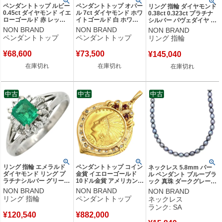
ペンダントトップ ルビー
ペンダントトップ オパー
リング 指輪 ダイヤモンド
0.45ct ダイヤモンド イエ
ル 7ct ダイヤモンド ホワ
0.38ct 0.323ct プラチナ
ローゴールド 赤 レッド
イトゴールド 白 ホワイ
シルバー パヴェダイヤ プ
オーバルミックスカット
ト 1石 4Pダイヤ カボシ
ラチナム PT900 透かしデ
NON BRAND
NON BRAND
NON BRAND
チャーム ネックレストッ
ョンカット ネックレスト
ザイン 12号 【中古】
ペンダントトップ
ペンダントトップ
リング 指輪
プ 18K 750YG 【中古】
ップ チャーム 【中古】
¥
68,600
¥
73,500
¥
145,040
在庫切れ
在庫切れ
在庫切れ
中古
中古
中古
リング 指輪 エメラルド
ペンダントトップ コイン
ネックレス 5.8mm パー
ダイヤモンド リング プ
金貨 イエローゴールド
ル ペンダント ブルーブラ
ラチナシルバー グリーン
10ドル金貨 アメリカンイ
ック 真珠 ダークグレー
緑 スクエア 0.59ct プラ
ンディアンヘッド 750
黒銀色 一連 淡水真珠
NON BRAND
NON BRAND
NON BRAND
チナム エメラルドカット
18K 21.6 ネックレストッ
43.5cm セミラウンドシ
リング 指輪
ペンダントトップ
ネックレス
15.5号 【中古】
プ ペンダントヘッド
ェイプ 【中古】新品同様
ランク: SA
【中古】
品
¥
120,540
¥
882,000