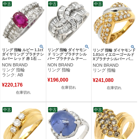
中古
中古
中古
リング 指輪 ルビー 1.1ct
リング 指輪 ダイヤモン
リング 指輪 ダイヤモンド
ダイヤリング プラチナシ
ド リング プラチナシル
1.01ct イエローゴールド
ルバー レッド 赤 1石 オ
バー プラチナム テーパ
Xプラチナシルバー パヴ
ーバルミックスカット ダ
ード バケット ラウンド
ェダイヤ 18K 750 YG プ
NON BRAND
NON BRAND
NON BRAND
イヤモンド 指輪 9号 【中
ブリリアント リボンモチ
ラチナ コンビ ダイア
リング 指輪
リング 指輪
リング 指輪
古】中古品
ーフ 10号 【中古】
10.5号 【中古】
ランク: AB
¥
196,000
¥
241,080
¥
220,176
在庫切れ
在庫切れ
在庫切れ
中古
中古
中古