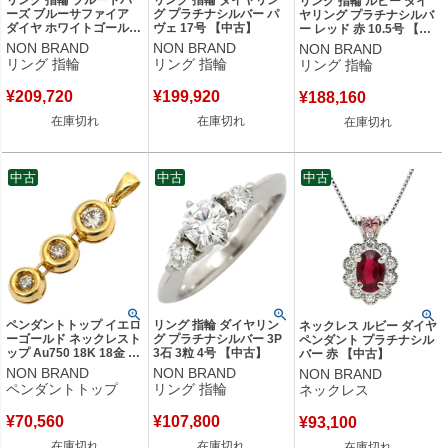
リング 指輪 ルビー ダイ
ーズ ブルーサファイア
グ プラチナシルバー パ
ヤリング プラチナシルバ
ダイヤ ホワイトゴールド
ヴェ 17号 【中古】
ー レッド 赤 10.5号 【中
青 オーバル パヴェ フラ
古】
NON BRAND
NON BRAND
NON BRAND
ワーモチーフ フィリグリ
リング 指輪
リング 指輪
リング 指輪
ー 13.5号 【中古】
¥
209,720
¥
199,920
¥
188,160
在庫切れ
在庫切れ
在庫切れ
中古
中古
中古
ペンダントトップ イエロ
リング 指輪 ダイヤリン
ネックレス ルビー ダイヤ
ーゴールド ネックレスト
グ プラチナシルバー 3P
ペンダント プラチナシル
ップ Au750 18K 18金 3
3石 3粒 4号 【中古】
バー 赤 【中古】
粒 ダイヤモンド 【中
NON BRAND
NON BRAND
NON BRAND
古】
ペンダントトップ
リング 指輪
ネックレス
¥
70,560
¥
107,800
¥
93,100
在庫切れ
在庫切れ
在庫切れ