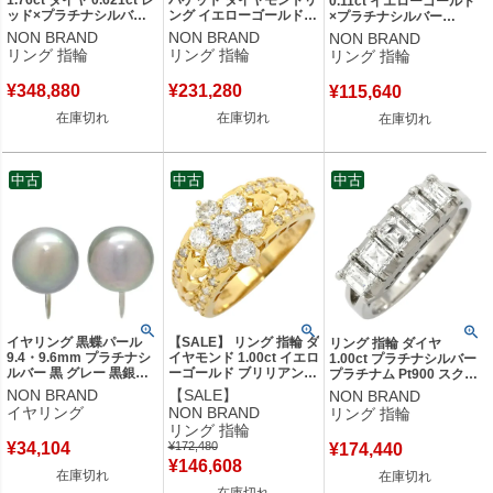
0.11ct イエローゴールド
ッド×プラチナシルバー
ング イエローゴールド
×プラチナシルバー
赤 1P 1石 1粒 プラチナ
K18 Au750 YG 1.55ct バ
K18YG×PT Au750 18K
NON BRAND
NON BRAND
NON BRAND
トリリアントカット オー
ゲットカット 11.5号
18金 プラチナ Pt850 メ
リング 指輪
リング 指輪
リング 指輪
バル 10号 【中古】
【中古】
レ 7P 7石 7粒 フラワーモ
チーフ ウェーブ 13.5号
¥
348,880
¥
231,280
¥
115,640
【中古】
在庫切れ
在庫切れ
在庫切れ
中古
中古
中古
イヤリング 黒蝶パール
【SALE】 リング 指輪 ダ
リング 指輪 ダイヤ
9.4・9.6mm プラチナシ
イヤモンド 1.00ct イエロ
1.00ct プラチナシルバー
ルバー 黒 グレー 黒銀色
ーゴールド ブリリアント
プラチナム Pt900 スクエ
1粒 1P ネジバネ式 【中
カット 18K 750 YG フラ
アカット 5P 5石 5粒 一文
NON BRAND
【SALE】
NON BRAND
古】
ワーモチーフ 11号 【中
字リング 造幣局検定マー
イヤリング
NON BRAND
リング 指輪
古】
ク 12.5号 【中古】
リング 指輪
¥
34,104
¥
172,480
¥
174,440
¥
146,608
在庫切れ
在庫切れ