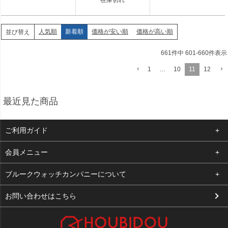
在庫切れ
人気順
新着順
価格が安い順
価格が高い順
並び替え
661
件中
601
-
660
件表示
1
…
10
11
12
最近見た商品
ご利用ガイド
よくある質問
会員メニュー
支払い・送料
ログイン
ブルークウォッチカンパニーについて
お客様の声
お気に入り
会社概要
お問い合わせはこちら
買取について
カート
店舗案内