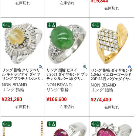
¥
15,840
在庫切れ
在庫切れ
在庫切れ
中古
中古
中古
リング 指輪 クリソベリ
リング 指輪 ヒスイ
リング 指輪 ダイヤモンド
ル キャッツアイ ダイヤ
3.95ct ダイヤモンド プラ
1.04ct イエローゴールド
リング プラチナシルバー
チナシルバー 緑 グリー
23P 23石 パヴェダイヤ
猫目石 2.25ctct プラチナ
ン 翡翠 ひすい ジェダイ
18K 750 YG デザインリ
NON BRAND
NON BRAND
NON BRAND
ム PT ダイヤモンド オー
ト プラチナ900 11号
ング 15.5号 【中古】
リング 指輪
リング 指輪
リング 指輪
バル 15号 【中古】
【中古】
¥
231,280
¥
166,600
¥
274,400
在庫切れ
在庫切れ
在庫切れ
中古
中古
中古