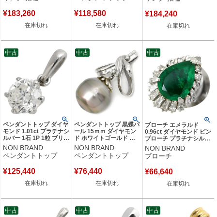
ト 【中古】
バル パヴェ バゲットカッ
ト 天然石 11号 【中古】
¥
183,260
¥
118,580
¥
184,240
在庫切れ
在庫切れ
在庫切れ
中古
中古
中古
ペンダントトップ ダイヤ
ペンダントトップ 黒蝶パ
ブローチ エメラルド
モンド 1.01ct プラチナシ
ール 15ｍｍ ダイヤモン
0.96ct ダイヤモンド ピン
ルバー 1石 1P 1粒 ブリリ
ド ホワイトゴールド 真
ブローチ プラチナシルバ
アントカット ネックレス
珠 シルバー プラチナ オ
ー 緑 グリーン 1石 ペア
NON BRAND
NON BRAND
NON BRAND
トップ チャーム Pt900
フラウンドシェイプ リボ
シェイプカット 【中古】
ペンダントトップ
ペンダントトップ
ブローチ
【中古】
ン 【中古】
¥
125,440
¥
76,440
¥
66,640
在庫切れ
在庫切れ
在庫切れ
中古
中古
中古