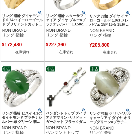
リング 指輪 ダイヤモン
リング 指輪 スターサフ
リング 指輪 ダイヤ イエ
ド 0.34ct イエローゴール
ァイア ダイヤ ブルー×プ
ローゴールド 1.0ct メレ
ド ブリリアントカット
ラチナシルバー 13.50ct
パヴェ 15P 15石 15粒 ブ
3P 3石 3粒 18K 750 YG
オーバルカボションカッ
リリアントカット イエロ
NON BRAND
NON BRAND
NON BRAND
ダイア 15号 【中古】
ト Pt900 青 艶消し加工
ーゴールド YG Au750
リング 指輪
リング 指輪
リング 指輪
マット仕上げ 天然石 10
18K 18金 ツイスト 12号
号 【中古】
【中古】
¥
172,480
¥
227,360
¥
205,800
在庫切れ
在庫切れ
在庫切れ
中古
中古
中古
リング 指輪 ヒスイ 4.3ct
ペンダントトップ ダイヤ
リング 指輪 クリソベリル
ダイヤモンド プラチナシ
アクアマリン ペリドット
キャッツアイ ダイヤ オリ
ルバー 緑 グリーン 翡翠
ガーネット ブラックダイ
ーブグリーン×プラチナ
ひすい ジェダイト プラ
ヤ ホワイトゴールド 18K
シルバー Pt プラチナム
NON BRAND
NON BRAND
NON BRAND
チナ900 14号 【中古】
18金 750 十字架 2点セッ
緑 オリーブグリーン オー
リング 指輪
ペンダントトップ
リング 指輪