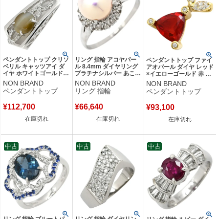
ペンダントトップ クリソ
リング 指輪 アコヤパー
ペンダントトップ ファイ
ベリル キャッツアイ ダ
ル 8.4mm ダイヤリング
アオパール ダイヤ レッド
イヤ ホワイトゴールド
プラチナシルバー あこや
×イエローゴールド 赤 ネ
18K 18金 ネックレスト
真珠 1粒 1P ピンク 白 ラ
ックレストップ トリリア
NON BRAND
NON BRAND
NON BRAND
ップ 天然石 オーバル 猫
ウンドシェイプ プラチナ
ント マーキス うさぎモチ
ペンダントトップ
リング 指輪
ペンダントトップ
目石 【中古】
900 16号 【中古】
ーフ 【中古】
¥
112,700
¥
66,640
¥
93,100
在庫切れ
在庫切れ
在庫切れ
中古
中古
中古
リング 指輪 ブルートパ
リング 指輪 ダイヤリン