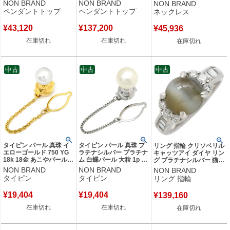
ンドブリリアントカット
NON BRAND
NON BRAND
NON BRAND
く 涙型 ティアドロップ
【中古】
ペンダントトップ
ペンダントトップ
ネックレス
【中古】
¥
43,120
¥
137,200
¥
45,936
在庫切れ
在庫切れ
在庫切れ
中古
中古
中古
タイピン パール 真珠 イ
タイピン パール 真珠 プ
リング 指輪 クリソベリル
エローゴールド 750 YG
ラチナシルバー プラチナ
キャッツアイ ダイヤ リン
18k 18金 あこやパール 1
ム 白蝶パール 大粒 1p 一
グ プラチナシルバー 猫目
粒 一粒パール タイタッ
粒パール PT タイタック
石 プラチナム カボション
NON BRAND
NON BRAND
NON BRAND
クピン 9.1mm 【中古】
11.60mm 【中古】
カット PT ダイヤモンド
タイピン
タイピン
リング 指輪
10.5号 【中古】
¥
19,404
¥
19,404
¥
139,160
在庫切れ
在庫切れ
在庫切れ