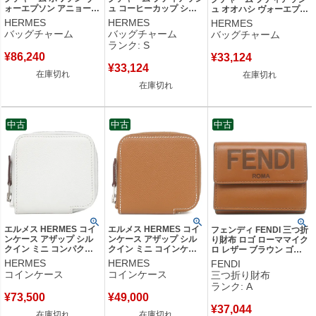
ォーエプソン アニョーミ
ュ コーヒーカップ シェ
ュ オオハシ ヴォーエプソ
ロ ジョーヌナプル×クレ×
ーブル トリヨンクレマン
ン トリヨンクレマンス レ
HERMES
HERMES
HERMES
ヴェールクリケット 新品
ス ブラウン×緑 茶 緑 チ
ッド×ピンク 赤 ピンク チ
バッグチャーム
バッグチャーム
バッグチャーム
未使用 黄色 オフホワイ
ャーム petit H 【中古】
ャーム petit H 【中古】
ランク: S
ト 薄緑 魚 Poisson K刻
未使用保管品
¥
86,240
¥
33,124
印(2025年製) 【箱】
¥
33,124
【中古】
在庫切れ
在庫切れ
在庫切れ
中古
中古
中古
エルメス HERMES コイ
エルメス HERMES コイ
フェンディ FENDI 三つ折
ンケース アザップ シル
ンケース アザップ シル
り財布 ロゴ ローママイク
クイン ミニ コンパクト
クイン ミニ コインケー
ロ レザー ブラウン ゴー
ヴォーエプソン ニューホ
ス ヴォーエプソン ゴー
ルド金具 ミニ財布 茶
HERMES
HERMES
FENDI
ワイト シルバー金具 オ
ルド シルバー金具 茶 ラ
8M0395 【中古】中古美
コインケース
コインケース
三つ折り財布
フホワイト ラウンドファ
ウンドファスナー Z刻印
品
ランク: A
スナー B刻印(2023年製)
【中古】
¥
73,500
¥
49,000
【箱】 【中古】
¥
37,044
在庫切れ
在庫切れ