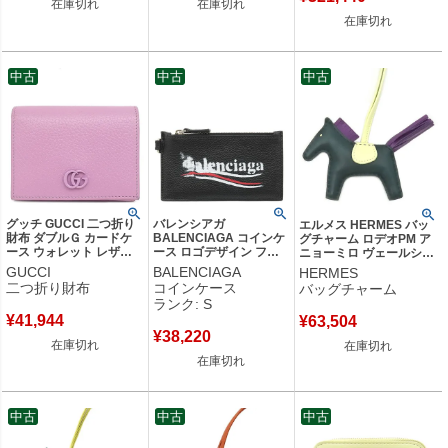
在庫切れ
在庫切れ
在庫切れ
中古
中古
中古
グッチ GUCCI 二つ折り
バレンシアガ
エルメス HERMES バッ
財布 ダブルＧ カードケ
BALENCIAGA コインケ
グチャーム ロデオPM ア
ース ウォレット レザー
ース ロゴデザイン フラ
ニョーミロ ヴェールシプ
パープル シルバー金具
グメントケース レザー
レス×ヴィオレ×ジョーヌ
GUCCI
BALENCIAGA
HERMES
プチマーモント コンパク
ブラック シルバー金具
ミルトン W刻印(2024年
二つ折り財布
コインケース
バッグチャーム
ト 456126 【中古】
黒 ネックポーチ カード
製) 【箱】 【中古】
ランク: S
ケース 594548 【箱】
¥
41,944
¥
63,504
【中古】未使用保管品
¥
38,220
在庫切れ
在庫切れ
在庫切れ
中古
中古
中古