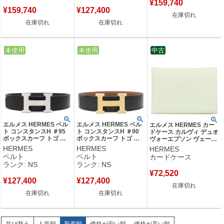
¥
159,740
年製) 【箱】 【中古】未
W刻印(2024年製) 【箱】
K刻印(2025年製) 【箱】
¥
159,740
¥
127,400
使用保管品
【中古】未使用保管品
【中古】
在庫切れ
在庫切れ
在庫切れ
中古
未使用
中古
未使用
中古
エルメス HERMES ベル
エルメス HERMES ベル
エルメス HERMES カー
ト コンスタンスH ＃95
ト コンスタンスH ＃90
ドケース カルヴィ デュオ
ボックスカーフ トゴ ブ
ボックスカーフ トゴ ブ
ヴォーエプソン ヴェール
ラック×ブルーニュイ
ラック×ゴールド #90 マ
フィズ シルバー金具 薄緑
HERMES
HERMES
HERMES
#95 マットシルバー金具
ットゴールド金具 新品
フラグメントケース B刻
ベルト
ベルト
カードケース
新品 未使用 Hバックル
未使用 2025年製 Hバッ
印(2023年製) 【箱】 【中
ランク: NS
ランク: NS
ベルトバックル キット W
クル K 【箱】 【中古】
古】
¥
72,520
【中古】未使用保管品
未使用保管品
¥
127,400
¥
127,400
在庫切れ
在庫切れ
在庫切れ
人気順
新着順
価格が安い順
価格が高い順