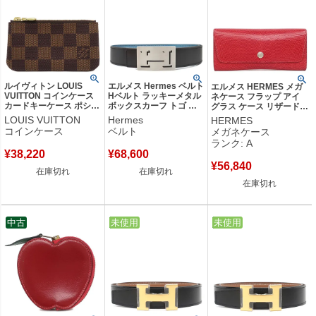
ルイヴィトン LOUIS
エルメス Hermes ベルト
エルメス HERMES メガ
VUITTON コインケース
Hベルト ラッキーメタル
ネケース フラップ アイ
カードキーケース ポシェ
ボックスカーフ トゴ ブ
グラス ケース リザード
ット クレ ダミエキャン
ラック×ブルージーン
レッド系 シルバー金具 赤
LOUIS VUITTON
Hermes
HERMES
バス ダミエエベヌ ゴー
#85 シルバー金具 Hモチ
アイウェアケース □F刻印
コインケース
ベルト
メガネケース
ルド金具 小銭入れ 茶 キ
ーフバックル 黒 青 リバ
【中古】中古美品
ランク: A
ーチェーン付き N62658
ーシブル □K刻印 【箱】
¥
38,220
¥
68,600
CT3179 【保存袋】 【中
【中古】
古】
¥
56,840
在庫切れ
在庫切れ
在庫切れ
中古
中古
未使用
中古
未使用