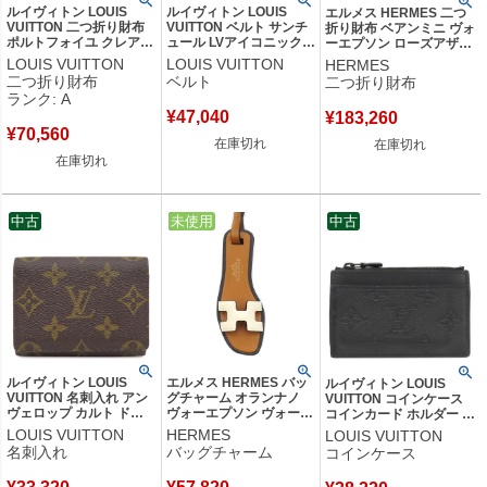
ルイヴィトン LOUIS
ルイヴィトン LOUIS
エルメス HERMES 二つ
VUITTON 二つ折り財布
VUITTON ベルト サンチ
折り財布 ベアンミニ ヴォ
ポルトフォイユ クレア
ュール LVアイコニック
ーエプソン ローズアザレ
モノグラムマヒナ マグノ
20MM 65/26 モノグラム
シルバー金具 ピンク コン
LOUIS VUITTON
LOUIS VUITTON
HERMES
リア ゴールド金具 小銭
キャンバス モノグラム
パクト 2025年製 K
二つ折り財布
ベルト
二つ折り財布
入れ コンパクト M80629
ゴールド金具 リバーシブ
【箱】 【中古】
ランク: A
RFID 【箱】 【中古】中
ル M0431 BC0282
¥
47,040
¥
183,260
古美品
【箱】 【中古】
¥
70,560
在庫切れ
在庫切れ
在庫切れ
中古
中古
未使用
中古
ルイヴィトン LOUIS
エルメス HERMES バッ
ルイヴィトン LOUIS
VUITTON 名刺入れ アン
グチャーム オランナノ
VUITTON コインケース
ヴェロップ カルト ドゥ
ヴォーエプソン ヴォーバ
コインカード ホルダー カ
ヴィジット モノグラムキ
トラー ヴァッシュハンタ
ーフ モノグラムシャドウ
LOUIS VUITTON
HERMES
LOUIS VUITTON
ャンバス モノグラム カ
ー ナタ×ナチュラルサブ
ブラック マットブラック
名刺入れ
バッグチャーム
コインケース
ードケース M62920
レ 新品 未使用 アイボリ
金具 黒 小銭入れ カード
CA0094 【中古】
ー 茶 サンダル型 【箱】
ケース M82245 不明