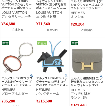
ルイヴィトン LOUIS
ルイヴィトン LOUIS
エルメス HERMES オブ
VUITTON アクセサリー
VUITTON 三つ折り財布
ジェ クリッカーズ エレフ
ポーチ ミニ ポシェット
ポルトフォイユ ゾエ モ
ァント シェーブル ローズ
アクセソワール ダミエキ
ノグラムアンプラント キ
ティリアン×オレンジ シ
LOUIS VUITTON
LOUIS VUITTON
HERMES
ャンバス ダミエ エベヌ
ャラメル ゴールド金具
ルバー金具 CLICKAZOO
アクセサリーポーチ
三つ折り財布
オブジェ
ゴールド金具 ポーチ 茶
茶 コンパクトウォレット
象 置物 【箱】 【中古】
N58009 SF2129 【中
LVクラフティ M69511
¥
64,680
¥
71,540
¥
29,204
古】
SP2250 【箱】 【中古】
在庫切れ
在庫切れ
在庫切れ
中古
中古
未使用
中古
エルメス HERMES グロ
エルメス HERMES バッ
エルメス HERMES 二つ
ーブホルダー ケリー ヴ
グチャーム ロデオ ロベ
折り財布 コンスタンス ス
ォースイフト メタル オ
オ24 PM アニョーミロ ス
リム ウォレット エバーカ
レンジ シルバー金具 手
イフト ブラック×セレス
ラー グリメイヤー ゴール
HERMES
HERMES
HERMES
袋ホルダー 【箱】 【中
ト×ヴェールマングロー
ド金具 W刻印(2024年製)
グローブホルダー
バッグチャーム
二つ折り財布
古】
ブ 新品 未使用 K刻印
【中古】新品同様品
ランク: SA
(2025年製) 【箱】 【中
¥
35,280
¥
215,600
古】
¥
321,440