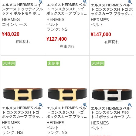
エルメス HERMES コイ
エルメス HERMES ベル
エルメス HERMES ベル
ンケース トゥッティフル
ト コンスタンスH トゴ
ト コンスタンスH トゴ ボ
ッティ ポルトモネ ボッ
ボックスカーフ ブラック
ックスカーフ ブラック×
クスカーフ レッド ゴー
×ゴールド #85 ゴールド
ゴールド #80 ゴールド金
HERMES
HERMES
HERMES
ルド金具 リンゴモチーフ
金具 新品 未使用 Hバッ
具 新品 未使用 Hバックル
コインケース
ベルト
ベルト
〇T刻印 【箱】 【中古】
クル リバーシブル W刻印
リバーシブル K刻印
ランク: NS
(2024年製) 【箱】 【中
(2025年製) 【箱】 【中
¥
48,020
¥
147,000
古】未使用保管品
古】
¥
127,400
在庫切れ
在庫切れ
在庫切れ
中古
未使用
中古
未使用
中古
未使用
エルメス HERMES ベル
エルメス HERMES ベル
エルメス HERMES ベル
ト コンスタンスH トゴ
ト コンスタンスH トゴ
ト コンスタンスH ＃90
ボックスカーフ ブラック
ボックスカーフ ブラック
トゴ ボックスカーフ ブラ
×ゴールド #95 マットゴ
×ゴールド #85 マットゴ
ック×ゴールド #90 マッ
HERMES
HERMES
HERMES
ールド金具 新品 未使用
ールド金具 新品 未使用
トシルバー金具 新品未使
ベルト
ベルト
ベルト
ベルトバックル レザーベ
Hバックル ベルトバック
用 Hバックル ベルトバッ
ランク: NS
ランク: NS
ルト キット W刻印(2024
ル レザーベルト キット
クル レザーベルト キット