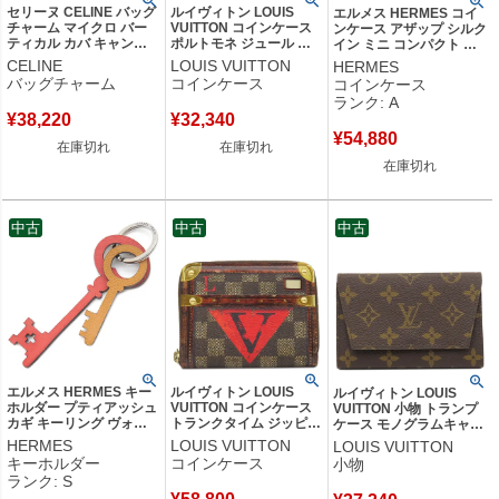
セリーヌ CELINE バッグ
ルイヴィトン LOUIS
エルメス HERMES コイ
チャーム マイクロ バー
VUITTON コインケース
ンケース アザップ シルク
ティカル カバ キャンバ
ポルトモネ ジュール タ
イン ミニ コンパクト ヴ
ス トリオンフキャンバス
イガ アルドワーズ シル
ォーエプソン ゴールド シ
CELINE
LOUIS VUITTON
HERMES
タン ゴールド金具 茶 白
バー金具 黒 小銭入れ
ルバー金具 茶 ラウンドフ
バッグチャーム
コインケース
コインケース
ロゴ トリオンフ カバン
M63375 MB3158 【箱】
ァスナー Z刻印 【箱】
ランク: A
モチーフ 10I492CZ1
【中古】
【中古】中古美品
¥
38,220
¥
32,340
【中古】
¥
54,880
在庫切れ
在庫切れ
在庫切れ
中古
中古
中古
エルメス HERMES キー
ルイヴィトン LOUIS
ルイヴィトン LOUIS
ホルダー プティアッシュ
VUITTON コインケース
VUITTON 小物 トランプ
カギ キーリング ヴォー
トランクタイム ジッピー
ケース モノグラムキャン
エプソン グランアッシュ
コインパース ダミエキャ
バス モノグラム ゴールド
HERMES
LOUIS VUITTON
LOUIS VUITTON
レッド×ベージュ×ブラッ
ンバス ダミエ×レッド ゴ
金具 茶 カードケース ト
キーホルダー
コインケース
小物
ク 赤 茶 黒 鍵 キーモチー
ールド金具 茶 赤 ポップ
ランプ付き M58648
ランク: S
フ チャーム petit H 【中
アップ限定 M52745
AN1900 【中古】