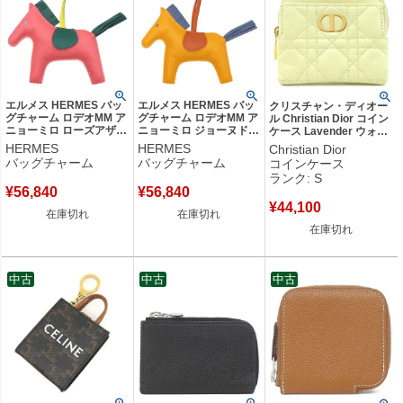
エルメス HERMES バッ
エルメス HERMES バッ
クリスチャン・ディオー
グチャーム ロデオMM ア
グチャーム ロデオMM ア
ル Christian Dior コイン
ニョーミロ ローズアザレ
ニョーミロ ジョーヌドー
ケース Lavender ウォレ
×マラカイト×ライム ピン
ル×ポルナリン×ブルーア
ット レザー イエロー ゴ
HERMES
HERMES
Christian Dior
ク 緑 黄色 馬モチーフ
ガット 黄色 茶 青 【箱】
ールド金具 黄色 Dior
バッグチャーム
バッグチャーム
コインケース
【箱】 【中古】
【中古】
Caro 【箱】 【中古】未
ランク: S
使用保管品
¥
56,840
¥
56,840
¥
44,100
在庫切れ
在庫切れ
在庫切れ
中古
中古
中古