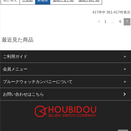
並び替え
417
件中
361
-
417
件表示
1
…
6
7
最近見た商品
ご利用ガイド
よくある質問
会員メニュー
支払い・送料
ログイン
ブルークウォッチカンパニーについて
お客様の声
お気に入り
会社概要
お問い合わせはこちら
買取について
カート
店舗案内
メルマガ登録
特定商取引法に基づく表示