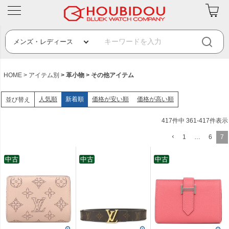
HOME
アイテム別
革小物
その他アイテム
人気順
新着順
価格が安い順
価格が高い順
並び替え
417
件中
361
-
417
件表示
1
…
6
7
中古
中古
中古