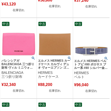
¥
58,800
¥
37,240
古】未使用保管品
SN2178 【箱】 【中古】
¥
43,120
在庫切れ
在庫切れ
在庫切れ
中古
中古
中古
バレンシアガ
エルメス HERMES カー
エルメス HERMES ベル
BALENCIAGA 三つ折り
ドケース カルヴィ デュ
ト アピ #80 ポロサス ブ
財布 ヴィル ミニウォレ
オ ヴォーエプソン ゴー
ルー系 #80 シルバー金具
ット カーフ ピンク シル
ルド シルバー金具 新品
青 クロコ □K刻印 【箱】
BALENCIAGA
HERMES
HERMES
バー金具 コンパクトウォ
未使用 茶 フラグメント
【中古】
三つ折り財布
カードケース
ベルト
レット 558208 【箱】
ケース K刻印(2025年購
【中古】
入) 【箱】 【中古】
¥
32,340
¥
88,200
¥
96,040
在庫切れ
在庫切れ
在庫切れ
中古
中古
中古