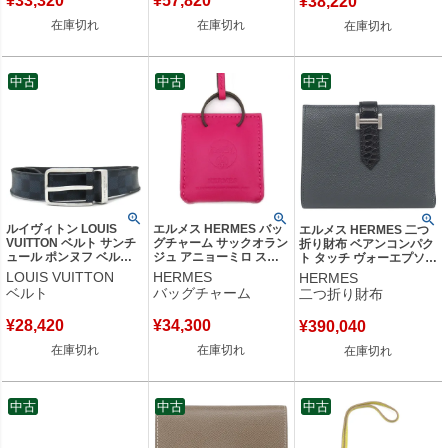
¥
33,320
¥
57,820
¥
38,220
【中古】
【箱】 【中古】
在庫切れ
在庫切れ
在庫切れ
中古
中古
中古
ルイヴィトン LOUIS
エルメス HERMES バッ
エルメス HERMES 二つ
VUITTON ベルト サンチ
グチャーム サックオラン
折り財布 ベアンコンパク
ュール ポンヌフ ベルト
ジュ アニョーミロ スイ
ト タッチ ヴォーエプソン
100/40 レザー ダミエコ
フト ローズメキシコ バ
アリゲーター グリミステ
LOUIS VUITTON
HERMES
HERMES
バルトキャンバス ダミエ
ッグモチーフ Y 【箱】
ィ×ブラック シルバー金
ベルト
バッグチャーム
二つ折り財布
コバルト シルバー金具
【中古】
具 黒 クロコ W刻印(2024
青 黒 拡張済み M6067
年製) 【箱】 【中古】
¥
28,420
¥
34,300
¥
390,040
【中古】
在庫切れ
在庫切れ
在庫切れ
中古
中古
中古