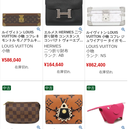
ルイヴィトン LOUIS
エルメス HERMES 二つ
ルイヴィトン LOUIS
VUITTON 小物 コフレ 8
折り財布 コンスタンス
VUITTON 小物 コフレ ジ
モントル モノグラムキャ
コンパクト ヴォーエプソ
ュワイアリー タイガ モノ
ンバス モノグラム ゴー
ン ブラック シルバー金
グラムキャンバス ブロン
LOUIS VUITTON
HERMES
LOUIS VUITTON
ルド金具 ウォッチケース
具 黒 コンパクトウォレ
シルバー金具 新品 未使用
小物
二つ折り財布
小物
時計入れ 茶 M20039
ット □N 【箱】 【中古】
白 モノグラム ジュエリー
ランク: AB
ランク: NS
RFID 【中古】
中古品
ケース RFID 【箱】 【中
¥
586,040
古】未使用保管品
¥
164,640
¥
862,400
在庫切れ
在庫切れ
在庫切れ
中古
中古
中古