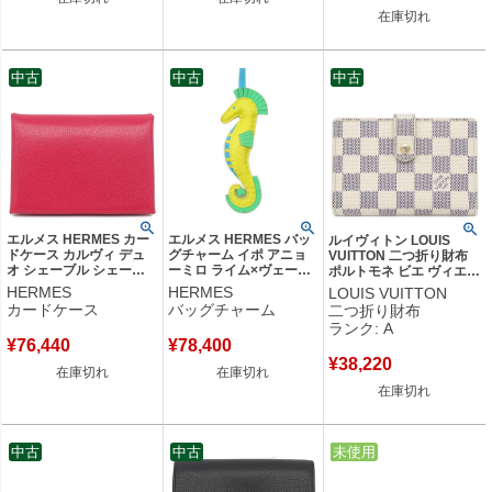
在庫切れ
中古
中古
中古
エルメス HERMES カー
エルメス HERMES バッ
ルイヴィトン LOUIS
ドケース カルヴィ デュ
グチャーム イポ アニョ
VUITTON 二つ折り財布
オ シェーブル シェーブ
ーミロ ライム×ヴェール
ポルトモネ ビエ ヴィエノ
ルシャムキラ ローズエク
コミック×ブルーアズテ
ワ ダミエアズールキャン
HERMES
HERMES
LOUIS VUITTON
ストリーム シルバー金具
ィック タツノオトシゴ B
バス ダミエアズール ゴー
カードケース
バッグチャーム
二つ折り財布
新品 未使用 フラグメン
刻印(2023年製) 【中古】
ルド金具 がま口 N61676
ランク: A
トケース B刻印(2023年
MI1059 【中古】中古美
¥
76,440
¥
78,400
製) 【箱】 【中古】
品
¥
38,220
在庫切れ
在庫切れ
在庫切れ
中古
中古
中古
未使用