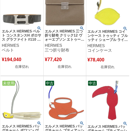
エルメス HERMES ベル
エルメス HERMES 三つ
エルメス HERMES コイ
ト コンスタンスH ポロサ
折り財布 クリック12 ヴ
ンケース トゥッティ フル
ス グラファイト #110 シ
ォーエプソン エトゥープ
ッティ シェーブル ライム
ルバー金具 クロコ Hバッ
シルバー金具 グレージュ
×カノピ シルバー金具 黄
HERMES
HERMES
HERMES
クル □K刻印 【中古】
C刻印 【中古】
色 緑 レモン フルーツモ
ベルト
三つ折り財布
コインケース
チーフ X刻印 【中古】
¥
194,040
¥
77,420
¥
78,400
在庫切れ
在庫切れ
在庫切れ
中古
未使用
中古
中古
エルメス HERMES バッ
エルメス HERMES バッ
エルメス HERMES バッ
グチャーム ポワソン ヴ
グチャーム プティアッシ
グチャーム プティアッシ