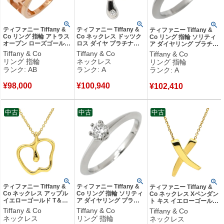
ティファニー Tiffany &
ティファニー Tiffany &
ティファニー Tiffany &
Co リング 指輪 アトラス
Co ネックレス ドッツク
Co リング 指輪 ソリティ
オープン ローズゴールド
ロス ダイヤ プラチナシ
ア ダイヤリング プラチナ
ピンクゴールド T&Co.
ルバー エルサ ペレッテ
シルバー T＆Co. 一粒 1P
Tiffany & Co
Tiffany & Co
Tiffany & Co
18K 750 PG 7.5号
ィ Pt950 プラチナ 十字
立爪 VS1 0.32ct プラチ
リング 指輪
ネックレス
リング 指輪
【箱】 【中古】中古品
架 【中古】中古美品
ナ950 11.5号 【中古】中
ランク: AB
ランク: A
ランク: A
古美品
¥
98,000
¥
100,940
¥
102,410
中古
中古
中古
ティファニー Tiffany &
ティファニー Tiffany &
ティファニー Tiffany &
Co ネックレス アップル
Co リング 指輪 ソリティ
Co ネックレス Xペンダン
イエローゴールド T＆Co.
ア ダイヤリング プラチ
ト キス イエローゴールド
エルサペレッティ リンゴ
ナシルバー T＆Co. 一粒
T＆Co. 18K 750 YG パロ
Tiffany & Co
Tiffany & Co
Tiffany & Co
Au750 YG 【中古】新品
1P 立爪 0.20ct プラチナ
マピカソ 【中古】中古品
ネックレス
リング 指輪
ネックレス
同様品
950 11.5号 【箱】 【中