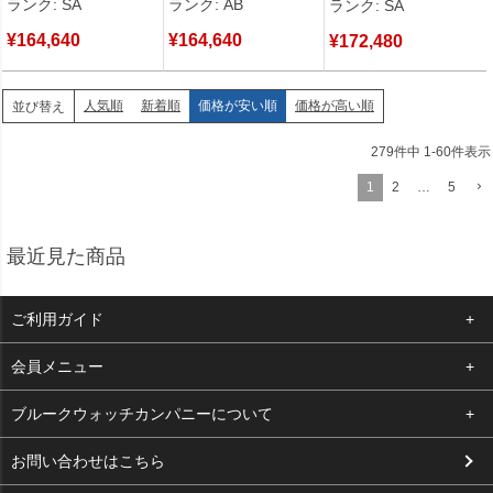
ランク: SA
ランク: AB
ランク: SA
【中古】新品同様品
¥
164,640
¥
164,640
¥
172,480
人気順
新着順
価格が安い順
価格が高い順
並び替え
279
件中
1
-
60
件表示
1
2
…
5
最近見た商品
ご利用ガイド
よくある質問
会員メニュー
支払い・送料
ログイン
ブルークウォッチカンパニーについて
お客様の声
お気に入り
会社概要
お問い合わせはこちら