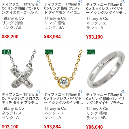
ティファニー Tiffany &
ティファニー Tiffany &
ティファニー Tiffany &
Co リング 指輪 バンドリ
Co リング 指輪 フルハー
Co ネックレス バイザヤ
ング イエローゴールド T
ト ダイヤモンド イエロ
ード シングル ダイヤモン
＆Co. 18K 750 YG 甲丸
ーゴールド T＆Co.
ド ピンクゴールド T&Co.
Tiffany & Co
Tiffany & Co
Tiffany & Co
シンプル 8.5号 【中古】
Au750 18K エルサ ペレ
ペレッティ 750 ローズゴ
リング 指輪
リング 指輪
ネックレス
中古品
ッティ 2P 2石 2粒 10号
ールド 【中古】中古美品
ランク: AB
ランク: SA
ランク: A
【中古】新品同様品
¥
88,200
¥
88,984
¥
93,100
中古
中古
中古
ティファニー Tiffany &
ティファニー Tiffany &
ティファニー Tiffany &
Co ネックレス クロスス
Co ネックレス バイザヤ
Co リング 指輪 バンドリ
テッチ ダイヤ プラチナ
ード シングルダイヤモン
ング 1Pダイヤ プラチナ
シルバー PT950 プラチ
ド ペンダント イエロー
シルバー T＆Co. プラチ
Tiffany & Co
Tiffany & Co
Tiffany & Co
ナ クロス X ペンダント
ゴールド 18K AU750 YG
ナ 甲丸 シンプル 10号
ネックレス
ネックレス
リング 指輪
【中古】中古美品
1P 1粒 エルサペレッティ
【中古】中古品
ランク: A
ランク: A
ランク: AB
【中古】中古美品
¥
93,100
¥
93,884
¥
96,040