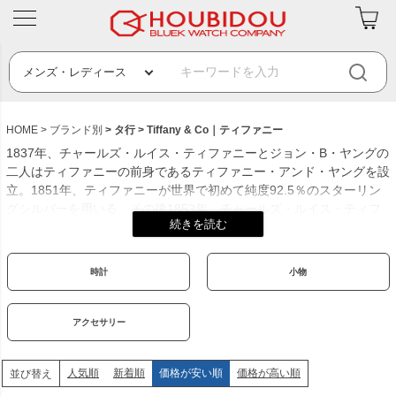
HOME
ブランド別
タ行
Tiffany & Co｜ティファニー
1837年、チャールズ・ルイス・ティファニーとジョン・B・ヤングの
二人はティファニーの前身であるティファニー・アンド・ヤングを設
立。1851年、ティファニーが世界で初めて純度92.5％のスターリン
グシルバーを用いる。その後1853年、チャールズ・ルイス・ティフ
ァニーは会社の全権を握り、社名を今のTiffany & Co.に改称した。
1950年代からはジーン・シュランバーゼやエルサ・ペレッティ、パ
ロマ・ピカソなどのデザイナーとのダブルネームで次々と新作を発
時計
小物
表。「夢と希望と満足を」という創業者の託されたジュエリーが、幸
せの象徴として今も多くの女性を魅了。ティファニーは、幅広い品質
と価格帯の商品を取り扱っており、そのことでショッピングに夢を与
アクセサリー
えている。
創業年：1837年
人気順
新着順
価格が安い順
価格が高い順
並び替え
発祥地：アメリカ