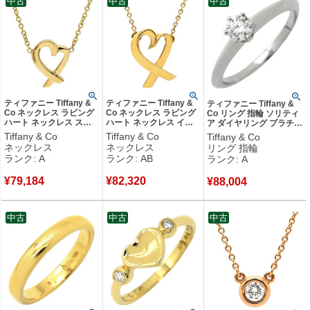
中古
中古
中古
ティファニー Tiffany &
ティファニー Tiffany &
ティファニー Tiffany &
Co ネックレス ラビング
Co ネックレス ラビング
Co リング 指輪 ソリティ
ハート ネックレス スモ
ハート ネックレス イエ
ア ダイヤリング プラチナ
ール イエローゴールド
ローゴールド 18K 750
シルバー T＆Co. 一粒 1P
Tiffany & Co
Tiffany & Co
Tiffany & Co
18K 750 YG T&Co. パロ
YG T&Co. パロマピカソ
立爪 0.27ct プラチナ950
ネックレス
ネックレス
リング 指輪
マピカソ 【中古】中古美
【中古】中古品
10.5号 【箱】 【中古】中
ランク: A
ランク: AB
ランク: A
品
古美品
¥
79,184
¥
82,320
¥
88,004
中古
中古
中古