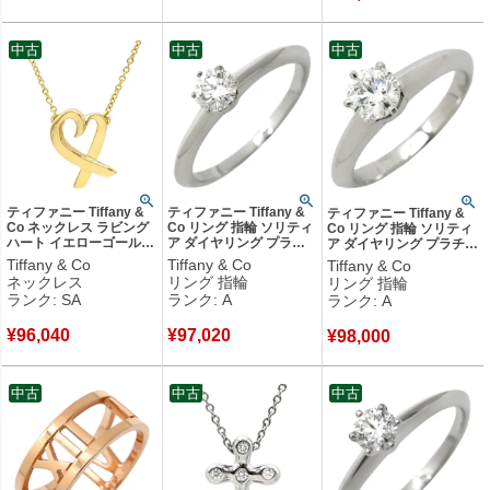
中古
中古
中古
ティファニー Tiffany &
ティファニー Tiffany &
ティファニー Tiffany &
Co ネックレス ラビング
Co リング 指輪 ソリティ
Co リング 指輪 ソリティ
ハート イエローゴールド
ア ダイヤリング プラチ
ア ダイヤリング プラチナ
18K 750 YG T&Co. パロ
ナシルバー T＆Co. 一粒
シルバー T＆Co. 一粒 1P
Tiffany & Co
Tiffany & Co
Tiffany & Co
マピカソ 【中古】新品同
1P 立爪 VS1 0.32ct プラ
立爪 0.39ct プラチナ950
ネックレス
リング 指輪
リング 指輪
様品
チナ950 11.5号 【中古】
4号 【箱】 【中古】中古
ランク: SA
ランク: A
ランク: A
中古美品
美品
¥
96,040
¥
97,020
¥
98,000
中古
中古
中古