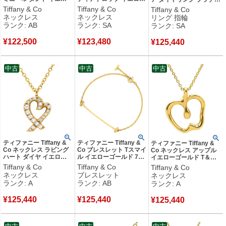
ーゴールド T＆Co. T
ゴールド エルサペレッテ
シルバー T＆Co. 一粒 1P
Tiffany & Co
Tiffany & Co
Tiffany & Co
smile K18YG Au750
ィ Au750 YG 【中古】新
立爪 0.36ct プラチナ950
ネックレス
ネックレス
リング 指輪
18K 18金 62617640
品同様品
6.5号 【中古】新品同様
ランク: AB
ランク: SA
ランク: SA
【中古】中古品
品
¥
122,500
¥
123,480
¥
125,440
中古
中古
中古
ティファニー Tiffany &
ティファニー Tiffany &
ティファニー Tiffany &
Co ネックレス ラビング
Co ブレスレット Tスマイ
Co ネックレス アップル
ハート ダイヤ イエロー
ル イエローゴールド 750
イエローゴールド T＆Co.
ゴールド 18K 750 YG
18K YG 【中古】中古品
エルサペレッティ リンゴ
Tiffany & Co
Tiffany & Co
Tiffany & Co
T&Co. パロマピカソ 【中
Au750 YG 【箱】 【中
ネックレス
ブレスレット
ネックレス
古】中古美品
古】中古美品
ランク: A
ランク: AB
ランク: A
¥
125,440
¥
125,440
¥
125,440