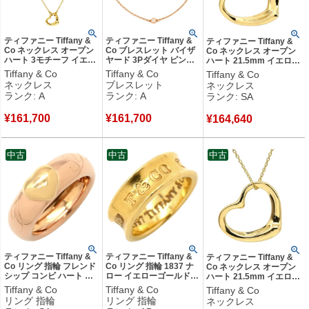
ティファニー Tiffany &
ティファニー Tiffany &
ティファニー Tiffany &
Co ネックレス オープン
Co ブレスレット バイザ
Co ネックレス オープン
ハート 3モチーフ イエロ
ヤード 3Pダイヤ ピンク
ハート 21.5mm イエロー
ーゴールド T＆Co. 18K
ゴールド Au750 18K 18
ゴールド T＆Co. 18K 18
Tiffany & Co
Tiffany & Co
Tiffany & Co
18金 750 YG エルサペレ
金 T&Co. エルサペレッテ
金 750 YG エルサペレッ
ネックレス
ブレスレット
ネックレス
ッティ 【中古】中古美品
ィ 60141638 【中古】中
ティ 【中古】新品同様品
ランク: A
ランク: A
ランク: SA
古美品
¥
161,700
¥
161,700
¥
164,640
中古
中古
中古
ティファニー Tiffany &
ティファニー Tiffany &
ティファニー Tiffany &
Co リング 指輪 フレンド
Co リング 指輪 1837 ナ
Co ネックレス オープン
シップ コンビ ハート ピ
ロー イエローゴールド
ハート 21.5mm イエロー
ンクゴールド×イエロー
T&Co. Au750 18K ロゴ
ゴールド T＆Co. Au750
Tiffany & Co
Tiffany & Co
Tiffany & Co
ゴールド T&Co. Au750
6.5号 【中古】中古品
18K 18金 エルサペレッ
リング 指輪
リング 指輪
ネックレス
18K ヴィンテージ 8号
ティ 【中古】新品同様品