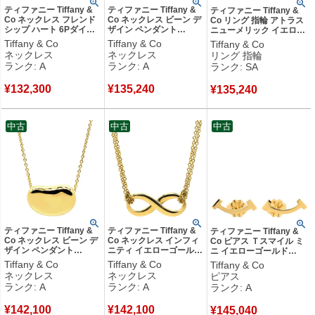
ティファニー Tiffany &
ティファニー Tiffany &
ティファニー Tiffany &
Co ネックレス フレンド
Co ネックレス ビーン デ
Co リング 指輪 アトラス
シップ ハート 6Pダイヤ
ザイン ペンダント
ニューメリック イエロー
イエローゴールド T＆Co.
10.5mm イエローゴール
ゴールド T&Co. 18K 750
Tiffany & Co
Tiffany & Co
Tiffany & Co
18K 18金 750 YG 【箱】
ド 750YG 18金 エルサペ
YG ローマ数字 9号 【中
ネックレス
ネックレス
リング 指輪
【中古】中古美品
レッティ 【中古】中古美
古】新品同様品
ランク: A
ランク: A
ランク: SA
品
¥
132,300
¥
135,240
¥
135,240
中古
中古
中古
ティファニー Tiffany &
ティファニー Tiffany &
ティファニー Tiffany &
Co ネックレス ビーン デ
Co ネックレス インフィ
Co ピアス Ｔスマイル ミ
ザイン ペンダント
ニティ イエローゴールド
ニ イエローゴールド
15mm イエローゴールド
T&Co. Au750 18K メビ
Au750 18K 18金
Tiffany & Co
Tiffany & Co
Tiffany & Co
750YG 18金 エルサペレ
ウス 2連 ダブルチェーン
60150766 【中古】中古
ネックレス
ネックレス
ピアス
ッティ 【中古】中古美品
【中古】中古美品
美品
ランク: A
ランク: A
ランク: A
¥
142,100
¥
142,100
¥
145,040