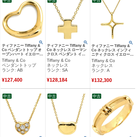
中古
中古
中古
ティファニー Tiffany &
ティファニー Tiffany &
ティファニー Tiffany &
Co ペンダントトップ オ
Co ネックレス ローマン
Co ネックレス インフィ
ープンハート イエローゴ
クロス ペンダント イエ
ニティ クロス イエローゴ
ールド エルサペレッティ
ローゴールド T＆Co. 十
ールド 750YG 18K 18金
Tiffany & Co
Tiffany & Co
Tiffany & Co
ネックレストップ 18K
字架 CROSS 750YG 18
エルサペレッティ 【中
ペンダントトップ
ネックレス
ネックレス
750 YG 【中古】中古品
金 【中古】新品同様品
古】中古美品
ランク: AB
ランク: SA
ランク: A
¥
127,400
¥
128,184
¥
132,300
中古
中古
中古