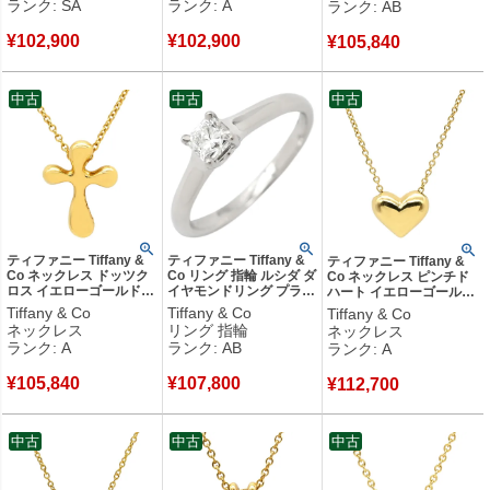
ランク: SA
ランク: A
ランク: AB
古】中古美品
¥
102,900
¥
102,900
¥
105,840
中古
中古
中古
ティファニー Tiffany &
ティファニー Tiffany &
ティファニー Tiffany &
Co ネックレス ドッツク
Co リング 指輪 ルシダ ダ
Co ネックレス ピンチド
ロス イエローゴールド
イヤモンドリング プラチ
ハート イエローゴールド
エルサ ペレッティ 18K
ナシルバー T＆Co. 1石 1
T&Co. 18K 750 YG ミニ
Tiffany & Co
Tiffany & Co
Tiffany & Co
750 YG 十字架 【中古】
粒 スクエア 10号
ハート 【中古】中古美品
ネックレス
リング 指輪
ネックレス
中古美品
5970744 【箱】 【中
ランク: A
ランク: AB
ランク: A
古】中古品
¥
105,840
¥
107,800
¥
112,700
中古
中古
中古