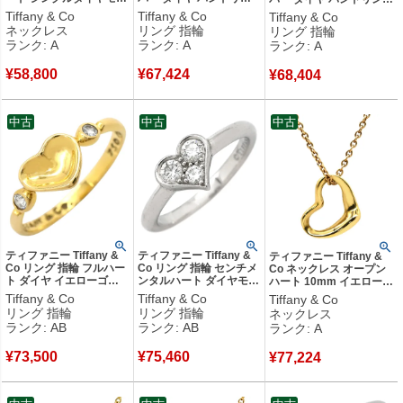
ド ペンダント イエロー
グ プラチナシルバー T＆
プラチナシルバー T＆Co.
Tiffany & Co
Tiffany & Co
Tiffany & Co
ゴールド 18K AU750 YG
Co. 三粒 3P プラチナ ウ
三粒 3P プラチナ ウエデ
ネックレス
リング 指輪
リング 指輪
1P 1粒 エルサペレッティ
エディング 13.5号 【中
ィング 12.5号 【中古】中
ランク: A
ランク: A
ランク: A
【中古】中古美品
古】中古美品
古美品
¥
58,800
¥
67,424
¥
68,404
中古
中古
中古
ティファニー Tiffany &
ティファニー Tiffany &
ティファニー Tiffany &
Co リング 指輪 フルハー
Co リング 指輪 センチメ
Co ネックレス オープン
ト ダイヤ イエローゴー
ンタルハート ダイヤモン
ハート 10mm イエローゴ
ルド T＆Co. 18K 750 YG
ド プラチナシルバー T＆
ールド T＆Co. Au750
Tiffany & Co
Tiffany & Co
Tiffany & Co
エルサ ペレッティ 2石 2
Co. プラチナ950 18K 3
18K 18金 エルサペレッ
リング 指輪
リング 指輪
ネックレス
粒 7.5号 【箱】 【中古】
石 3粒 6.5号 【箱】 【中
ティ ミニ 【中古】中古美
ランク: AB
ランク: AB
ランク: A
中古品
古】中古品
品
¥
73,500
¥
75,460
¥
77,224