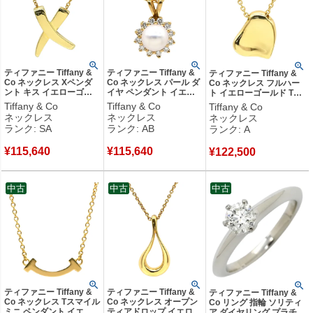
ティファニー Tiffany &
ティファニー Tiffany &
ティファニー Tiffany &
Co ネックレス Xペンダ
Co ネックレス パール ダ
Co ネックレス フルハー
ント キス イエローゴー
イヤ ペンダント イエロ
ト イエローゴールド T＆
ルド T＆Co. 18K 750 YG
ーゴールド 18K 750 YG
Co. 18K 18金 750 YG エ
Tiffany & Co
Tiffany & Co
Tiffany & Co
パロマピカソ 【中古】新
T&Co. フラワーモチーフ
ルサペレッティ 【中古】
ネックレス
ネックレス
ネックレス
品同様品
【中古】中古品
中古美品
ランク: SA
ランク: AB
ランク: A
¥
115,640
¥
115,640
¥
122,500
中古
中古
中古
ティファニー Tiffany &
ティファニー Tiffany &
ティファニー Tiffany &
Co ネックレス Tスマイル
Co ネックレス オープン
Co リング 指輪 ソリティ
ミニ ペンダント イエロ
ティアドロップ イエロー
ア ダイヤリング プラチナ