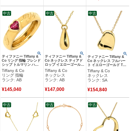
中古
中古
中古
ティファニー Tiffany &
ティファニー Tiffany &
ティファニー Tiffany &
Co リング 指輪 フレンド
Co ネックレス ティアド
Co ネックレス フルハー
シップ トルマリン ハー
ロップ イエローゴールド
ト イエローゴールド T＆
ト レッド×イエローゴー
T＆Co. Au750 18K エル
Co. 18K 18金 750 YG エ
Tiffany & Co
Tiffany & Co
Tiffany & Co
ルド T&Co. Au750 18K
サペレッティ しずく
ルサペレッティ 【中古】
リング 指輪
ネックレス
ネックレス
9号 【中古】中古品
【中古】中古品
新品同様品
ランク: AB
ランク: AB
ランク: SA
¥
145,040
¥
147,000
¥
154,840
中古
中古
中古