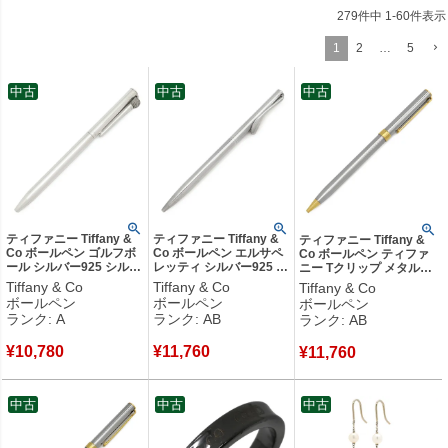
創業者：チャールズ・ルイス・ティファニー
279
件中
1
-
60
件表示
1
2
…
5
中古
中古
中古
ティファニー Tiffany &
ティファニー Tiffany &
ティファニー Tiffany &
Co ボールペン ゴルフボ
Co ボールペン エルサペ
Co ボールペン ティファ
ール シルバー925 シルバ
レッティ シルバー925 シ
ニー Tクリップ メタル
ー Ag925 SV925 スター
ルバー SV925 スターリ
GP シルバーXゴールド
Tiffany & Co
Tiffany & Co
Tiffany & Co
リングシルバー インク切
ングシルバー 黒インク
インク切れ ツイスト式
ボールペン
ボールペン
ボールペン
れ 【箱】 【中古】中古
筆記確認済 ツイスト式
【中古】中古品
ランク: A
ランク: AB
ランク: AB
美品
【中古】中古品
¥
10,780
¥
11,760
¥
11,760
中古
中古
中古