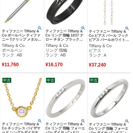
ティファニー Tiffany &
ティファニー Tiffany &
ティファニー Tiffany &
Co ボールペン ティファ
Co リング 指輪 1837 ナ
Co ピアス パール フック
ニー Tクリップ メタル
ロー チタン ブラック
ピアス パールホワイト×
GP シルバーXゴールド
TIFFANY＆Co. ブラック
シルバー T&Co. SV925
Tiffany & Co
Tiffany & Co
Tiffany & Co
インク切れ ツイスト式
チタン 17.5号 【中古】
AG925 5連 5P ドロップ
ボールペン
リング 指輪
ピアス
【中古】中古品
中古品
スウィング 【箱】 【中
ランク: AB
ランク: AB
ランク: A
古】中古美品
¥
11,760
¥
16,170
¥
37,240
中古
中古
中古
ティファニー Tiffany &
ティファニー Tiffany &
ティファニー Tiffany &
Co ネックレス バイザヤ
Co リング 指輪 フォーエ
Co リング 指輪 フォーエ
ード シングルダイヤモン
バー ダイヤ バンドリン
バー ダイヤ バンドリング