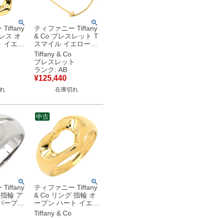
iffany
ティファニー Tiffany
クレス オ
& Co ブレスレット T
ロ
スマイル イエローゴ
＆Co.
ールド 750 18K YG
Tiffany & Co
50 YG エ
【中古】中古品
ブレスレット
 【中
ランク: AB
品
¥
125,440
れ
在庫切れ
中古
iffany
ティファニー Tiffany
 指輪 ア
& Co リング 指輪 オ
パープル
ープン ハート イエロ
ールド T
ーゴールド T＆Co.
Tiffany & Co