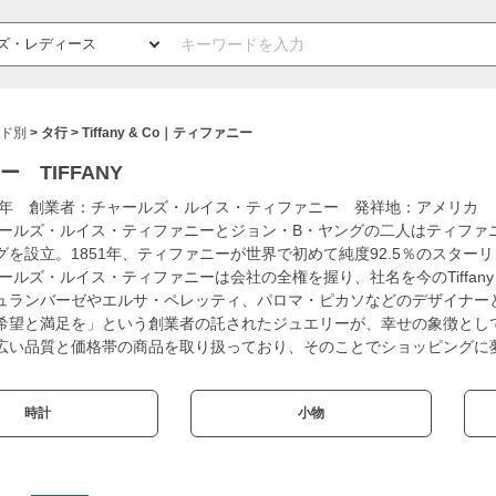
ド別
タ行
Tiffany & Co｜ティファニー
 TIFFANY
37年 創業者：チャールズ・ルイス・ティファニー 発祥地：アメリカ
チャールズ・ルイス・ティファニーとジョン・B・ヤングの二人はティフ
グを設立。1851年、ティファニーが世界で初めて純度92.5％のスター
ャールズ・ルイス・ティファニーは会社の全権を握り、社名を今のTiffany &
ュランバーゼやエルサ・ペレッティ、パロマ・ピカソなどのデザイナー
希望と満足を」という創業者の託されたジュエリーが、幸せの象徴とし
広い品質と価格帯の商品を取り扱っており、そのことでショッピングに
時計
小物