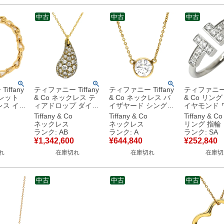
中古
中古
中古
iffany
ティファニー Tiffany
ティファニー Tiffany
ティファニー T
スレット
& Co ネックレス テ
& Co ネックレス バ
& Co リング
レス イエ
ィアドロップ ダイヤ
イザヤード シングル
イヤモンド 
 イエロ
モンド ラージ イエロ
ダイヤモンド ペンダ
ホワイトゴー
Tiffany & Co
Tiffany & Co
Tiffany & Co
5 14K
ーゴールド T＆Co.
ント ローズゴールド
＆Co. Au750
ト
ネックレス
ネックレス
リング 指輪
Au750 18K エルサペ
PG金具 18K 750PG
金 Tワイヤー 6
ランク: AB
ランク: A
ランク: SA
レッティ しずく
1P エルサペレッティ
【中古】新
¥
1,342,600
¥
644,840
¥
252,840
【箱】 【中古】中古
【中古】中古美品
れ
在庫切れ
在庫切れ
在庫切
品
中古
中古
中古