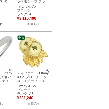
ス ダイ
ラベモチーフ ブラッ
ールド ピ
ク×イエローゴールド
Tiffany & Co
T＆Co.
×プラチナシルバー T
ブローチ
G エルサ
＆Co. マルチストー
ランク: A
 12
ン ダイヤモンド
¥
3,116,400
中古品
【箱】 【中古】中古
れ
在庫切れ
美品
中古
iffany
ティファニー Tiffany
 指輪 ハ
& Co ブローチ フク
リティア
ロウモチーフ イエロ
 プラチ
ーゴールド T＆Co.
Tiffany & Co
＆Co.
鳥 カラーストーン 緑
ブローチ
0.28ct
ヴィンテージ 【中
ランク: AB
号
古】中古品
¥
331,240
古】中古
れ
在庫切れ