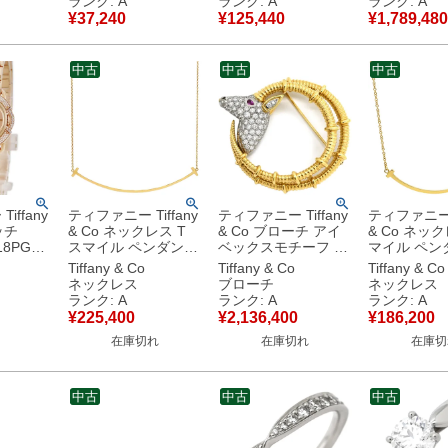
ランク: A
ランク: A
ランク: A
品
ウィング 【箱】 【中
【中古】中古美品
巻き シルバ
¥
37,240
¥
125,440
¥
1,789,480
古】中古美品
古】中古美
中古
中古
中古
iffany
ティファニー Tiffany
ティファニー Tiffany
ティファニー T
ッチ
& Co ネックレス T
& Co ブローチ アイ
& Co ネッ
K18PG無
スマイル ペンダント
ベックスモチーフ ピ
マイル ペン
ールド 純
ラージ イエローゴー
ンク×イエローゴール
モール イエ
Tiffany & Co
Tiffany & Co
Tiffany & Co
ヴェ 限定
ルド T&Co. T smile
ド×プラチナシルバー
ルド T＆Co. T
ネックレス
ブローチ
ネックレス
ス 腕時
K18YG Au750 18K
T＆Co. YG PT コン
K18YG Au75
ランク: A
ランク: A
ランク: A
ゴールド
18金 60011652 【中
ビ ダイヤ ピンクサフ
18金 60011679 【中
¥
225,400
¥
2,136,400
¥
186,200
古美品
古】中古美品
ァイア ヤギ
古】中古美
在庫切れ
在庫切れ
在庫切
60022750 【中古】
中古美品
中古
中古
中古