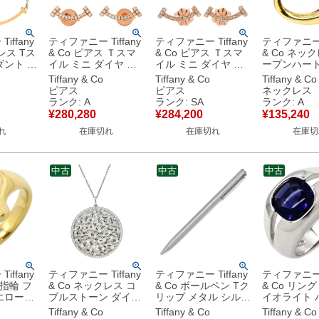
iffany
ティファニー Tiffany
ティファニー Tiffany
ティファニー T
レス Tス
& Co ピアス Ｔスマ
& Co ピアス Ｔスマ
& Co ネッ
ダント ス
イル ミニ ダイヤ ロ
イル ミニ ダイヤ ロ
ープンハート イエ
ズゴール
ーズゴールド ピンク
ーズゴールド ピンク
ーゴールド T
Tiffany & Co
Tiffany & Co
Tiffany & Co
ールド
ゴールド T&Co. 750
ゴールド T&Co. 750
18K 18金 7
ピアス
ピアス
ネックレス
18金
18K RG PG
18K RG PG
ルサペレッティ
ランク: A
ランク: SA
ランク: A
le
60150743 【中古】
60150743 【箱】
古】中古美
¥
280,280
¥
284,200
¥
135,240
 【中古】
中古美品
【中古】新品同様品
れ
在庫切れ
在庫切れ
在庫切
中古
中古
中古
iffany
ティファニー Tiffany
ティファニー Tiffany
ティファニー T
 指輪 フ
& Co ネックレス コ
& Co ボールペン Tク
& Co リング
エローゴ
ブルストーン ダイヤ
リップ メタル シルバ
イオライト 
 750
ネックレス プラチナ
ー 黒インク インク切
×ホワイトゴ
Tiffany & Co
Tiffany & Co
Tiffany & Co