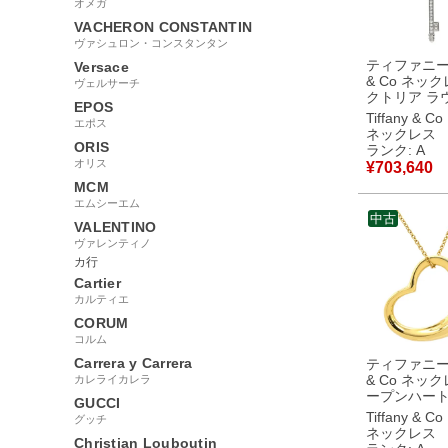
オメガ
VACHERON CONSTANTIN
ヴァシュロン・コンスタンタン
ティファニー T
Versace
& Co ネック
ヴェルサーチ
クトリア ラ
EPOS
ー ダイヤ 
Tiffany & Co
エポス
プラチナシル
ネックレス
＆Co. プラチ
ORIS
ランク: A
鍵モチーフ 【箱】
オリス
¥
703,640
【中古】中
MCM
エムシーエム
中古
VALENTINO
ヴァレンティノ
カ行
Cartier
カルティエ
CORUM
コルム
Carrera y Carrera
ティファニー T
& Co ネック
カレライカレラ
ープンハート イエ
GUCCI
ーゴールド T
Tiffany & Co
グッチ
18K 18金 75
ネックレス
Christian Louboutin
ルサペレッティ 