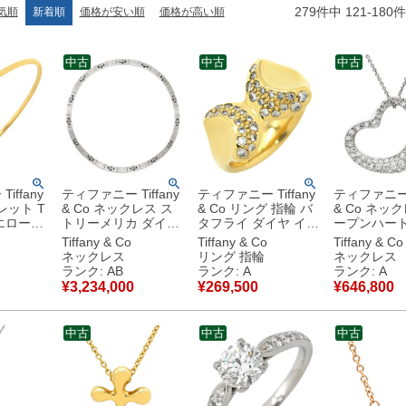
279
件中
121
-
180
件
気順
新着順
価格が安い順
価格が高い順
中古
中古
中古
iffany
ティファニー Tiffany
ティファニー Tiffany
ティファニー T
レット T
& Co ネックレス ス
& Co リング 指輪 バ
& Co ネッ
トリーメリカ ダイヤ
タフライ ダイヤ イエ
ープンハート
. バング
ホワイトゴールド T
ローゴールド 蝶モチ
ダイヤ プラ
Tiffany & Co
Tiffany & Co
Tiffany & Co
YG
＆Co. Au750 18K
ーフ T＆Co. Au750
バー T&Co
ト
ネックレス
リング 指輪
ネックレス
古】中古
WG 【中古】中古品
18K 18金 K18YG エ
950 エルサ
ランク: AB
ランク: A
ランク: A
ルサ ペレッティ 9号
ィ 60019915 【中
¥
3,234,000
¥
269,500
¥
646,800
【中古】中古美品
古】中古美
中古
中古
中古