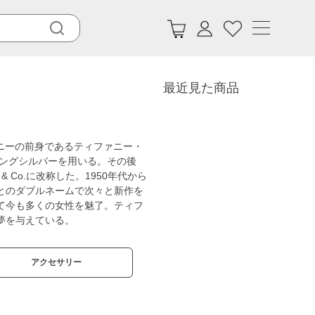
最近見た商品
ァニーの前身であるティファニー・
リングシルバーを用いる。その後
 Co.に改称した。1950年代から
とのダブルネームで次々と新作を
て今も多くの女性を魅了。ティフ
夢を与えている。
アクセサリー