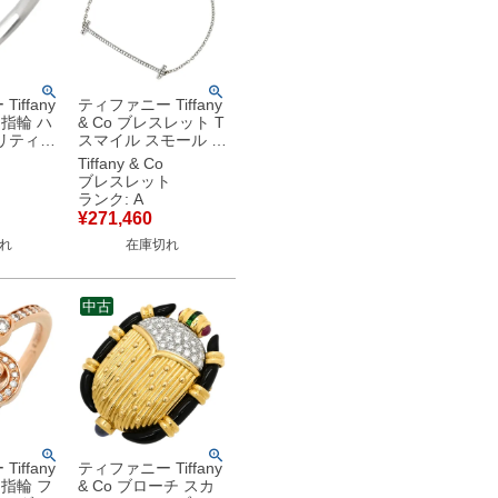
iffany
ティファニー Tiffany
 指輪 ハ
& Co ブレスレット T
リティア
スマイル スモール ホ
 プラチ
ワイトゴールド T＆
Tiffany & Co
＆Co.
Co. Au750 18K WG
ブレスレット
爪 プラチ
ダイヤモンド 【中
ランク: A
古】中古美品
¥
271,460
れ
在庫切れ
中古
iffany
ティファニー Tiffany
 指輪 フ
& Co ブローチ スカ