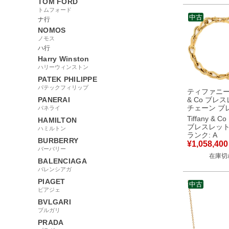
TOM FORD
トムフォード
中古
ナ行
NOMOS
ノモス
ハ行
Harry Winston
ハリーウィンストン
PATEK PHILIPPE
パテックフィリップ
ティファニー T
PANERAI
& Co ブレ
チェーン ブ
パネライ
ローゴールド
Tiffany & Co
HAMILTON
ーゴールド 58
ブレスレッ
ハミルトン
YG 【中古】中古美
ランク: A
BURBERRY
品
¥
1,058,400
バーバリー
在庫切
BALENCIAGA
バレンシアガ
PIAGET
中古
ピアジェ
BVLGARI
ブルガリ
PRADA