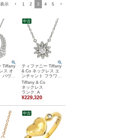
表示
1
2
3
4
5
中古
iffany
ティファニー Tiffany
クレス オ
& Co ネックレス エ
 パヴェ
ンチャント フラワー
チナシル
ダイヤ ペンダント プ
Tiffany & Co
. プラチナ
ラチナシルバー T＆
ネックレス
ペレッテ
Co. プラチナ 950 花
ランク: A
モチーフ 【箱】 【中
¥
229,320
品
古】中古美品
中古