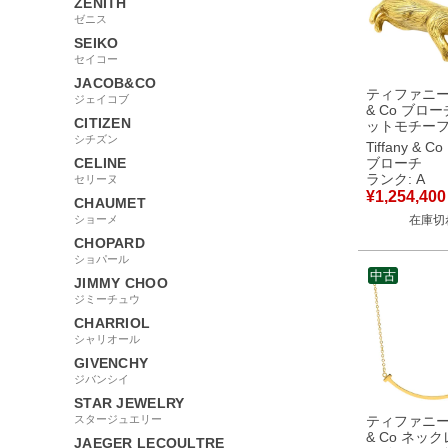
ZENITH
ゼニス
SEIKO
セイコー
JACOB&CO
ティファニー T
ジェイコブ
& Co ブロー
CITIZEN
ットモチーフ
シチズン
ホワイト×イ
Tiffany & Co
ールド T＆Co
CELINE
ブローチ
Au750 18K
ランク: A
セリーヌ
珠 ヴィンテージ
¥
1,254,400
CHAUMET
古】中古美
ショーメ
在庫切
CHOPARD
ショパール
中古
JIMMY CHOO
ジミーチュウ
CHARRIOL
シャリオール
GIVENCHY
ジバンシイ
STAR JEWELRY
スタージュエリー
ティファニー T
& Co ネック
JAEGER LECOULTRE