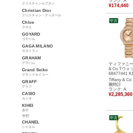
ランク: A
古】中古美
クリスチャンルブタン
¥
174,440
Christian Dior
クリスチャン・ディオール
中古
Chloe
クロエ
GOYARD
ゴヤール
GAGA MILANO
ガガミラノ
GRAHAM
グラハム
ティファニー T
& Co Tウォ
Grand Seiko
68477441 
グランドセイコー
垢 ピンクゴ
Tiffany & Co
GRAFF
正ダイヤ パ
腕時計
グラフ
3本 レディー
ランク: A
計クオーツ 
CASIO
¥
2,285,360
【中古】中
カシオ
KIHEI
喜平
サ行
中古
CHANEL
シャネル