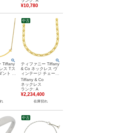
ランク: A
ー 【中
【箱】 【中古】中古
¥
10,780
品
美品
中古
iffany
ティファニー Tiffany
クレス Tス
& Co ネックレス ヴ
ダント ス
ィンテージ チェーン
ローゴー
ロングネックレス イ
Tiffany & Co
 smile
エローゴールド 18K
ネックレス
0 18K
750 YG 【中古】中
ランク: A
古美品
¥
2,234,400
品
れ
在庫切れ
中古