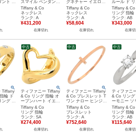
ダント ス
スマイル ペンダント
グネチャー イエロー
ルール ド リ
ローゴー
ダイヤ ラージ イエロ
ゴールド×シルバー
ヤ ローズゴ
Tiffany & Co
Tiffany & Co
Tiffany & Co
 smile
ーゴールド T&Co. T
Au750 18K YG
ンクゴールド 
ネックレス
ネックレス
リング 指輪
ールド
smile K18YG Au750
AG925 コンビ 【中
750 RG P
ランク: A
ランク: A
ランク: AB
0 18K
18K 18金 【中古】中
古】中古美品
ペレッティ ユリ
¥
431,200
¥
58,604
¥
343,000
古美品
号 【中古】
れ
在庫切れ
在庫切れ
在庫切
品
中古
中古
中古
iffany
ティファニー Tiffany
ティファニー Tiffany
ティファニー T
 指輪 ド
& Co リング 指輪 オ
& Co ブレスレット T
& Co リング
リング イ
ープンハート イエロ
ワン ナロー ヒンジ
ーモニー ソ
ド T＆
ーゴールド T＆Co.
バングル ミディアム
ダイヤリング
Tiffany & Co
Tiffany & Co
Tiffany & Co
 YG 10P
18K 750YG エルサ
ローズゴールド ピン
ナシルバー T
リング 指輪
ブレスレット
リング 指輪
古】新品
ペレッティ 11号
クゴールド
一粒 1P 立爪 
ランク: SA
ランク: A
ランク: AB
【中古】新品同様品
Tiffany&Co. 750 18
プラチナ950 11.5
¥
274,400
¥
752,640
¥
115,640
金 【箱】 【中古】中
【箱】 【中
れ
在庫切れ
在庫切れ
在庫切
古美品
品