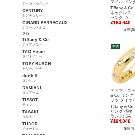
マイル ペン
ジャガールクルト
モール イエ
Tiffany & Co
CENTURY
ルド T＆Co. T
ネックレス
センチュリー
イエローゴ
ランク: A
K18YG Au75
GIRARD PERREGAUX
¥
164,640
18金 60011679 【中
ジラールペルゴ
在庫切
古】中古美
タ行
Tiffany & Co
ティファニー
中古
TAG Heuer
タグホイヤー
TORY BURCH
トリーバーチ
dunhill
ダンヒル
DAMIANI
ティファニー T
ダミアーニ
& Co リング
TISSOT
ッツ ダイヤ
エローゴール
ティソ
Tiffany & Co
Co. 18K 750
リング 指輪
TASAKI
7.5号 【中
ランク: SA
タサキ
同様品
¥
194,040
TUDOR
在庫切
チュードル