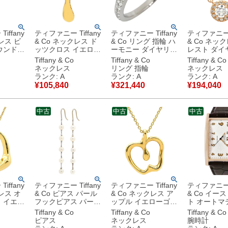
iffany
ティファニー Tiffany
ティファニー Tiffany
ティファニー T
レス ビ
& Co ネックレス ド
& Co リング 指輪 ハ
& Co ネッ
ウンドキ
ッツクロス イエロー
ーモニー ダイヤリン
レスト ダイ
ペンダント
ゴールド エルサ ペレ
グ プラチナシルバー
ゴールド ピ
Tiffany & Co
Tiffany & Co
Tiffany & Co
バー T
ッティ 18K 750 YG
ハーフエタニティ T
ルド 18K AU
ネックレス
リング 指輪
ネックレス
ナ 950
十字架 【中古】中古
＆Co. プラチナ
ブリリアン
ランク: A
ランク: A
ランク: A
美品
0.66ct 6.5号 【箱】
【中古】中
¥
105,840
¥
321,440
¥
194,040
古美品
【中古】中古美品
中古
中古
中古
iffany
ティファニー Tiffany
ティファニー Tiffany
ティファニー T
レス オ
& Co ピアス パール
& Co ネックレス ア
& Co イー
ロ
フックピアス パール
ップル イエローゴー
ト オートマ
＆Co.
ホワイト×シルバー
ルド T＆Co. エルサ
36813954 
Tiffany & Co
Tiffany & Co
Tiffany & Co
0 YG エ
T&Co. SV925 AG925
ペレッティ リンゴ
垢 アラビア
ピアス
ネックレス
腕時計
【中
5連 5P ドロップ ス
Au750 YG 【箱】
ム メンズ 