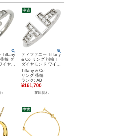
中古
iffany
ティファニー Tiffany
 指輪 ダ
& Co リング 指輪 T
ワイヤー
ダイヤモンド ワイヤ
ルド T
ー ホワイトゴールド
Tiffany & Co
 18K 18
T&Co. AU750 9号
リング 指輪
号
68650801 【中古】
ランク: AB
品同様品
中古品
¥
161,700
れ
在庫切れ
中古