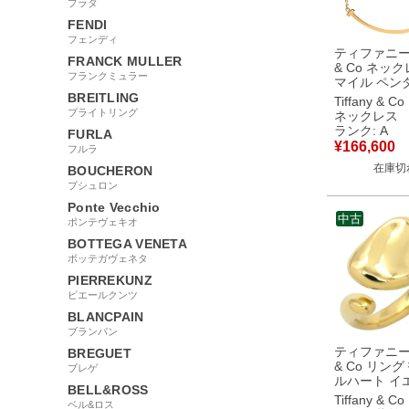
プラダ
FENDI
フェンディ
ティファニー T
FRANCK MULLER
& Co ネック
フランクミュラー
マイル ペン
モール ロー
BREITLING
Tiffany & Co
ド ピンクゴ
ブライトリング
ネックレス
Au750 18K 
ランク: A
FURLA
Tiffany T smi
¥
166,600
フルラ
60011678
在庫切
中古美品
BOUCHERON
ブシュロン
Ponte Vecchio
中古
ポンテヴェキオ
BOTTEGA VENETA
ボッテガヴェネタ
PIERREKUNZ
ピエールクンツ
BLANCPAIN
ブランパン
ティファニー T
BREGUET
& Co リング
ブレゲ
ルハート イ
BELL&ROSS
ールド T＆Co.
Tiffany & Co
ベル&ロス