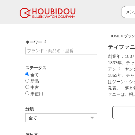
HOME
ブラン
キーワード
ティファニー
創業年：18
1837年、
ステータス
アンド・ヤン
全て
1853年、チ
新品
はジーン・シ
中古
発表。「夢と
未使用
ァニーは、幅
分類