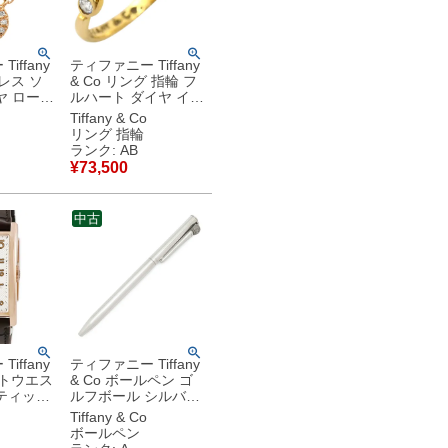
iffany
ティファニー Tiffany
クレス ソ
& Co リング 指輪 フ
ヤ ローズ
ルハート ダイヤ イエ
ンクゴー
ローゴールド T＆Co.
Tiffany & Co
750 PG
18K 750 YG エルサ
リング 指輪
トカット
ペレッティ 2石 2粒
ランク: AB
古美品
7.5号 【箱】 【中
¥
73,500
古】中古品
中古
iffany
ティファニー Tiffany
ストウエス
& Co ボールペン ゴ
ティック
ルフボール シルバー
K18PG無
925 シルバー Ag925
Tiffany & Co
 サンビー
SV925 スターリング
ボールペン
腕時計自動
シルバー インク切れ