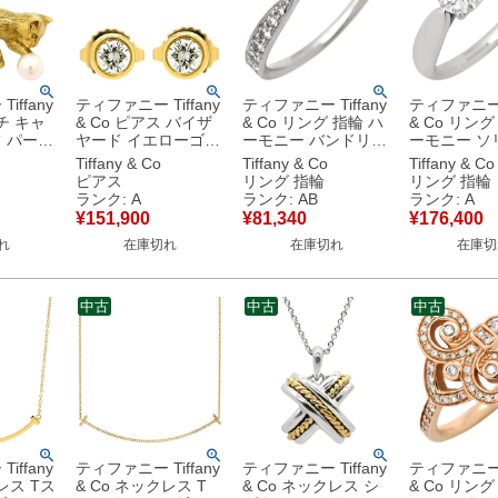
iffany
ティファニー Tiffany
ティファニー Tiffany
ティファニー T
チ キャ
& Co ピアス バイザ
& Co リング 指輪 ハ
& Co リング
 パール
ヤード イエローゴー
ーモニー バンドリン
ーモニー ソ
エローゴ
ルド T&Co. 18K 750
グ ダイヤモンド プラ
ダイヤリング
Tiffany & Co
Tiffany & Co
Tiffany & Co
.
YG ダイヤモンド エ
チナシルバー T＆Co.
ナシルバー T
ピアス
リング 指輪
リング 指輪
 パール 真
ルサペレッティ
プラチナ950 7.5号
一粒 1P 立
ランク: A
ランク: AB
ランク: A
 【中
【箱】 【中古】中古
【箱】 【中古】中古
ナ950 11号 【中古】
¥
151,900
¥
81,340
¥
176,400
品
美品
品
中古美品
れ
在庫切れ
在庫切れ
在庫切
中古
中古
中古
iffany
ティファニー Tiffany
ティファニー Tiffany
ティファニー T
レス Tス
& Co ネックレス T
& Co ネックレス シ
& Co リング