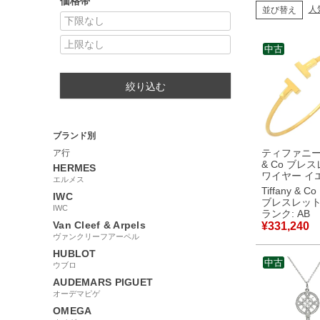
価格帯
人
並び替え
中古
絞り込む
ブランド別
ティファニー T
ア行
& Co ブレス
HERMES
ワイヤー イエローゴ
エルメス
ールド T&Co
Tiffany & Co
IWC
ル 18K 750 
ブレスレッ
IWC
【箱】 【中
ランク: AB
品
Van Cleef & Arpels
¥
331,240
ヴァンクリーフアーペル
HUBLOT
中古
ウブロ
AUDEMARS PIGUET
オーデマピゲ
OMEGA