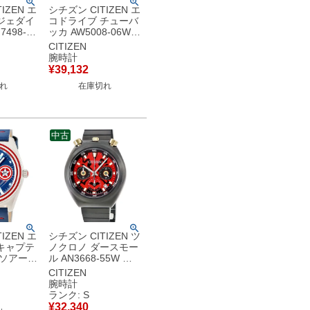
IZEN エ
シチズン CITIZEN エ
ジェダイ
コドライブ チューバ
498-
ッカ AW5008-06W
 黒 スタ
未使用 ブラック スタ
CITIZEN
コラボ デ
ーウォーズ コラボ デ
腕時計
 腕時計ク
イト メンズ 腕時計ク
¥
39,132
ック 【中
オーツ ブラック 【中
れ
在庫切れ
古】
中古
IZEN エ
シチズン CITIZEN ツ
キャプテ
ノクロノ ダースモー
 ソアーズ
ル AN3668-55W 未
9W 未使用
使用 スターウォーズ
CITIZEN
ベル コラ
コラボ スモールセコ
腕時計
腕時計クオ
ンド メンズ 腕時計ク
ランク: S
 【中古】
オーツ レッド 【中
¥
32,340