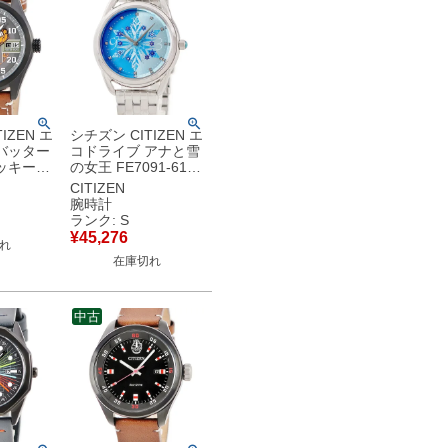
IZEN エ
シチズン CITIZEN エ
バッター
コドライブ アナと雪
ッキー
の女王 FE7091-61W
5W 未使用
未使用 ディズニー プ
CITIZEN
コラボ デ
リンセス コラボ レデ
腕時計
 腕時計ク
ィース 腕時計クオー
ランク: S
ー 【中
ツ ブルー 【中古】未
¥
45,276
れ
使用保管品
在庫切れ
中古