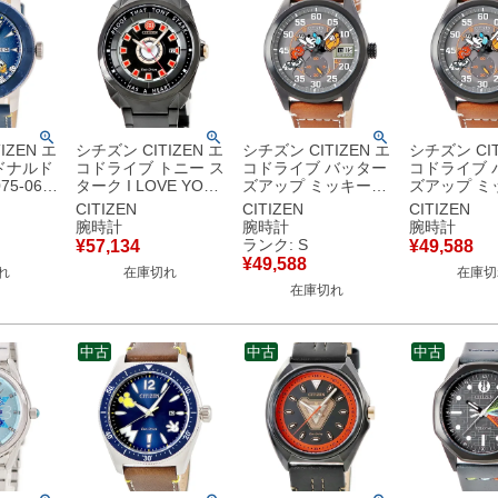
IZEN エ
シチズン CITIZEN エ
シチズン CITIZEN エ
シチズン CIT
ドナルド
コドライブ トニー ス
コドライブ バッター
コドライブ 
75-06W
ターク I LOVE YOU
ズアップ ミッキー
ズアップ ミ
ー ディズ
3000 AW1019-52W
BV1089-05W 未使用
BV1089-0
CITIZEN
CITIZEN
CITIZEN
 デイデイ
未使用 アイアンマン
ディズニー コラボ デ
ディズニー 
腕時計
腕時計
腕時計
腕時計クオ
コラボ メンズ 腕時計
イト メンズ 腕時計ク
イト メンズ
ランク: S
¥
57,134
¥
49,588
 【中古】
クオーツ ブラック
オーツ グレー 【中
オーツ グレ
¥
49,588
れ
在庫切れ
在庫切
【中古】
古】未使用保管品
古】
在庫切れ
中古
中古
中古