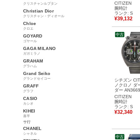
未使用 ブラ
CITIZEN
クリスチャンルブタン
ーウォーズ 
腕時計
Christian Dior
イト メンズ
ランク: S
クリスチャン・ディオール
オーツ ブラ
¥
39,132
古】未使用
Chloe
クロエ
中古
GOYARD
ゴヤール
GAGA MILANO
ガガミラノ
GRAHAM
グラハム
Grand Seiko
グランドセイコー
シチズン CIT
ノクロノ ダ
GRAFF
ダー AN3669
グラフ
使用 スター
CITIZEN
CASIO
コラボ スモ
腕時計
カシオ
ンド メンズ
ランク: S
オーツ ブラ
KIHEI
¥
32,340
古】未使用
喜平
サ行
CHANEL
シャネル
中古