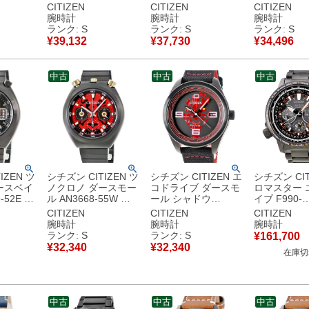
ック スタ
00W 未使用 黒 スタ
AW1235-06W 未使用
スターウォー
CITIZEN
CITIZEN
CITIZEN
コラボ デ
ーウォーズ コラボ デ
ディズニー コラボ メ
ボ デイト 
腕時計
腕時計
腕時計
 腕時計ク
イト メンズ 腕時計ク
ンズ レディース 腕時
コンド メン
ランク: S
ランク: S
ランク: S
ック 【中
オーツ ブラック 【中
計クオーツ ブルー
クオーツ シ
¥
39,132
¥
37,730
¥
34,496
保管品
古】未使用保管品
【中古】未使用保管
【中古】未
品
品
中古
中古
中古
IZEN ツ
シチズン CITIZEN ツ
シチズン CITIZEN エ
シチズン CIT
ースベイ
ノクロノ ダースモー
コドライブ ダースモ
ロマスター 
-52E 未
ル AN3668-55W 未
ール シャドウ
イブ F990-
ウォーズ
使用 スターウォーズ
AW5006-01W 未使用
T025498/CC
CITIZEN
CITIZEN
CITIZEN
ールセコ
コラボ スモールセコ
スターウォーズ コラ
55E 新品同
腕時計
腕時計
腕時計
 腕時計ク
ンド メンズ 腕時計ク
ボ デイト メンズ 腕
クロノグラフ
ランク: S
ランク: S
¥
161,700
ック 【中
オーツ レッド 【中
時計クオーツ ブラッ
腕時計クオー
¥
32,340
¥
32,340
在庫切
保管品
古】未使用保管品
ク 【中古】未使用保
ー 【中古】
管品
中古
中古
中古