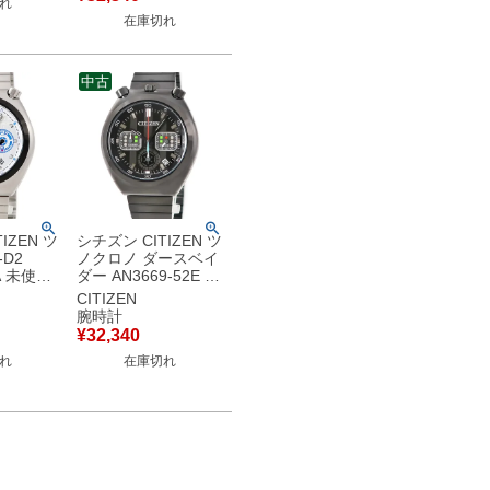
れ
古】未使用保管品
在庫切れ
中古
IZEN ツ
シチズン CITIZEN ツ
-D2
ノクロノ ダースベイ
1A 未使用
ダー AN3669-52E 未
ズ コラ
使用 スターウォーズ
CITIZEN
スモールセ
コラボ スモールセコ
腕時計
ズ 腕時計
ンド メンズ 腕時計ク
¥
32,340
ルバー
オーツ ブラック 【中
れ
在庫切れ
古】