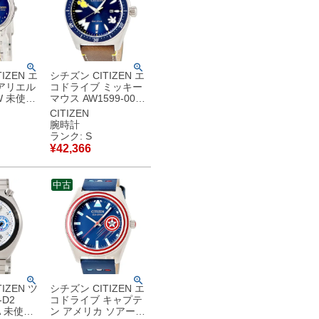
IZEN エ
シチズン CITIZEN エ
アリエル
コドライブ ミッキー
0W 未使用
マウス AW1599-00W
ディズニ
未使用 ブルー ディズ
CITIZEN
ス コラボ
ニー コラボ デイト
腕時計
腕時計ク
メンズ 腕時計クオー
ランク: S
ー 【中
ツ ブルー 【中古】未
¥
42,366
保管品
使用保管品
中古
IZEN ツ
シチズン CITIZEN エ
-D2
コドライブ キャプテ
1A 未使用
ン アメリカ ソアーズ