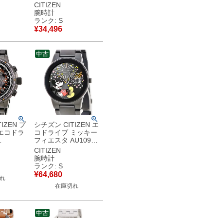
ズ コラ
AW1796-09W 未使用
CITIZEN
スモールセ
ブルー マーベル コラ
腕時計
ズ 腕時計
ボ メンズ 腕時計クオ
ランク: S
ルバー
ーツ ブルー 【中古】
¥
34,496
使用保管
未使用保管品
中古
IZEN プ
シチズン CITIZEN エ
エコドラ
コドライブ ミッキー
フィエスタ AU1095-
7015-
57W 未使用 ブラッ
CITIZEN
様 限定
ク ディズニー コラボ
腕時計
 メンズ
デイト メンズ 腕時計
ランク: S
ツ グレ
クオーツ ブラック
¥
64,680
れ
【中古】未使用保管
在庫切れ
品
中古