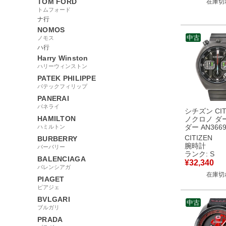
TOM FORD
在庫切
【中古】
トムフォード
ナ行
NOMOS
中古
ノモス
ハ行
Harry Winston
ハリーウィンストン
PATEK PHILIPPE
パテックフィリップ
PANERAI
パネライ
シチズン CIT
HAMILTON
ノクロノ ダ
ダー AN3669
ハミルトン
使用 スター
CITIZEN
BURBERRY
コラボ スモ
腕時計
バーバリー
ンド メンズ
ランク: S
BALENCIAGA
オーツ ブラ
¥
32,340
古】未使用
バレンシアガ
在庫切
PIAGET
ピアジェ
BVLGARI
中古
ブルガリ
PRADA