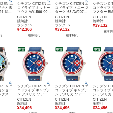
IZEN エ
シチズン CITIZEN エ
シチズン CITIZEN エ
シチズン CIT
アナと雪
コドライブ ミッキー
コドライブ トニー ス
コドライブ 
91-61W
マウス AW1599-00W
ターク '63 AW2075-
マスター BM7
ズニー プ
未使用 ブルー ディズ
05W 未使用 ブラッ
00W 未使用
CITIZEN
CITIZEN
CITIZEN
ラボ レデ
ニー コラボ デイト
ク アイアンマン コラ
ーウォーズ 
腕時計
腕時計
腕時計
計クオー
メンズ 腕時計クオー
ボ メンズ 腕時計クオ
イト メンズ
ランク: S
ランク: S
¥
39,132
【中古】未
ツ ブルー 【中古】未
ーツ ブラック 【中
オーツ ブラ
¥
42,366
¥
39,132
在庫切
使用保管品
古】未使用保管品
古】
れ
在庫切れ
在庫切れ
中古
中古
中古
IZEN エ
シチズン CITIZEN エ
シチズン CITIZEN エ
シチズン CIT
センセー
コドライブ キャプテ
コドライブ キャプテ
コドライブ 
ックス
ン アメリカ ソアーズ
ン アメリカ ソアーズ
ン アメリカ
6W 未使用
AW1796-09W 未使用
AW1796-09W 未使用
AW1796-0
CITIZEN
CITIZEN
CITIZEN
コラボ メ
ブルー マーベル コラ
ブルー マーベル コラ
ブルー マー
腕時計
腕時計
腕時計
ース 腕時
ボ メンズ 腕時計クオ
ボ メンズ 腕時計クオ
ボ メンズ 
¥
34,496
¥
34,496
¥
34,496
ブルー
ーツ ブルー 【中古】
ーツ ブルー 【中古】
ーツ ブルー