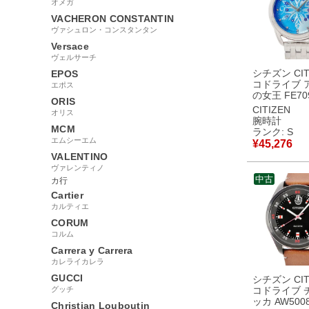
オメガ
VACHERON CONSTANTIN
ヴァシュロン・コンスタンタン
Versace
ヴェルサーチ
シチズン CIT
EPOS
コドライブ 
エポス
の女王 FE70
ORIS
未使用 ディ
CITIZEN
オリス
リンセス コ
腕時計
ィース 腕時
MCM
ランク: S
ツ ブルー 
エムシーエム
¥
45,276
使用保管品
VALENTINO
ヴァレンティノ
中古
カ行
Cartier
カルティエ
CORUM
コルム
Carrera y Carrera
カレライカレラ
GUCCI
シチズン CIT
グッチ
コドライブ 
ッカ AW5008
Christian Louboutin