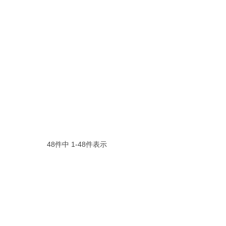
48
件中
1
-
48
件表示