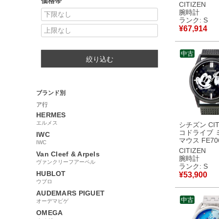
価格帯
50W 未使用
CITIZEN
ル コラボ デ
腕時計
タニウム メ
ランク: S
計クオーツ 
¥
67,914
【中古】未
品
中古
絞り込む
ブランド別
ア行
HERMES
エルメス
シチズン CIT
コドライブ 
IWC
マウス FE70
IWC
未使用 ブラ
CITIZEN
Van Cleef & Arpels
ズニー コラ
腕時計
ヴァンクリーフアーペル
レディース 
ランク: S
オーツ ブラ
HUBLOT
¥
53,900
古】未使用
ウブロ
AUDEMARS PIGUET
中古
オーデマピゲ
OMEGA