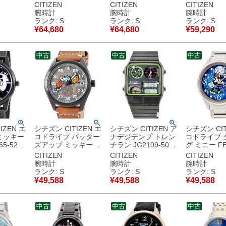
 マーベ
57W 未使用 ブラッ
57W 未使用 ローマ
未使用 ブル
CITIZEN
CITIZEN
CITIZEN
イト チ
ク ディズニー コラボ
ン ディズニー コラボ
ニー コラボ
腕時計
腕時計
腕時計
ンズ 腕時
デイト メンズ 腕時計
レディース 腕時計ク
ト メンズ 
ランク: S
ランク: S
ランク: S
ブラック
クオーツ ブラック
オーツ シルバー 【中
ーツ ブルー
¥
64,680
¥
64,680
¥
59,290
使用保管
【中古】未使用保管
古】未使用保管品
未使用保管
品
中古
中古
中古
IZEN エ
シチズン CITIZEN エ
シチズン CITIZEN ア
シチズン CIT
ミッキー
コドライブ バッター
ナデジテンプ トレン
コドライブ 
65-52W
ズアップ ミッキー
チラン JG2109-50W
グ ミニー FE
ック ディ
BV1089-05W 未使用
未使用 スターウォー
52W 未使用
CITIZEN
CITIZEN
CITIZEN
ボ メンズ
ディズニー コラボ デ
ズ コラボ デイデイト
タル ディズ
腕時計
腕時計
腕時計
腕時計ク
イト メンズ 腕時計ク
メンズ 腕時計クオー
ボ レディー
ランク: S
ランク: S
ランク: S
ック 【中
オーツ グレー 【中
ツ ブラック 【中古】
クオーツ ブ
¥
49,588
¥
49,588
¥
49,588
保管品
古】未使用保管品
未使用保管品
古】未使用
中古
中古
中古