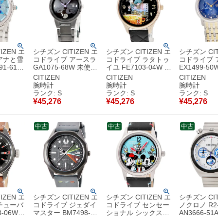
IZEN エ
シチズン CITIZEN エ
シチズン CITIZEN エ
シチズン CIT
アナと雪
コドライブ アースラ
コドライブ ラタトゥ
コドライブ 
91-61W
GA1075-68W 未使用
イユ FE7103-04W 未
EX1499-5
ズニー プ
クリスタル ディズニ
使用 レミーのおいし
純正ダイヤ 
CITIZEN
CITIZEN
CITIZEN
ラボ レデ
ー ヴィランズ コラボ
いレストラン コラボ
ー プリンセ
腕時計
腕時計
腕時計
計クオー
レディース 腕時計ク
レディース 腕時計ク
レディース 
ランク: S
ランク: S
ランク: S
【中古】未
オーツ ブラック 【中
オーツ ブラック 【中
オーツ ブル
¥
45,276
¥
45,276
¥
45,276
古】未使用保管品
古】未使用保管品
古】未使用
中古
中古
中古
IZEN エ
シチズン CITIZEN エ
シチズン CITIZEN エ
シチズン CIT
チューバ
コドライブ ジェダイ
コドライブ センセー
ノクロノ R2
-06W
マスター BM7498-
ショナル シックス
AN3666-5