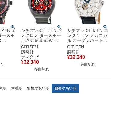
IZEN エ
シチズン CITIZEN ツ
シチズン CITIZEN コ
ダースモ
ノクロノ ダースモー
レクション メカニカ
ウ
ル AN3668-55W 未
ル オープンハート
1W 未使用
使用 スターウォーズ
NP1011-08A OH済
CITIZEN
CITIZEN
ズ コラ
コラボ スモールセコ
スモールセコンド 青
腕時計
腕時計
ンズ 腕
ンド メンズ 腕時計ク
針 メンズ 腕時計自動
ランク: S
¥
32,340
 ブラッ
オーツ レッド 【中
巻き シルバー 【中
¥
32,340
れ
在庫切れ
古】未使用保管品
古】
在庫切れ
気順
新着順
価格が安い順
価格が高い順