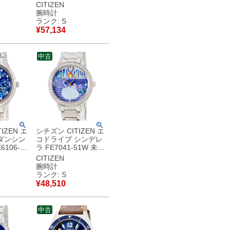
ー ディズ
3000 AW1019-52W
CITIZEN
 デイデイ
未使用 アイアンマン
腕時計
腕時計クオ
コラボ メンズ 腕時計
ランク: S
 【中古】
クオーツ ブラック
¥
57,134
品
【中古】未使用保管
品
中古
IZEN エ
シチズン CITIZEN エ
ダンシン
コドライブ シンデレ
6106-
ラ FE7041-51W 未使
 クリス
用 クリスタル ディズ
CITIZEN
ニー コラ
ニー プリンセス コラ
腕時計
ス 腕時計
ボ レディース 腕時計
ランク: S
ルー 【中
クオーツ ブルー 【中
¥
48,510
保管品
古】未使用保管品
中古