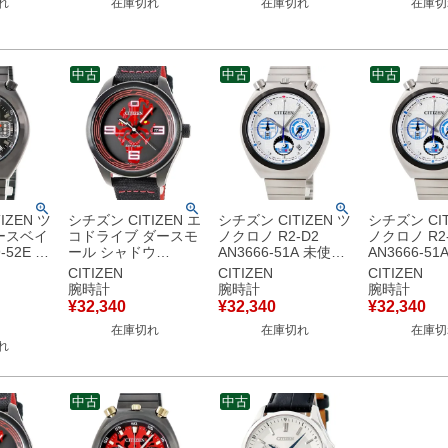
れ
在庫切れ
在庫切れ
在庫切
中古
中古
中古
IZEN ツ
シチズン CITIZEN エ
シチズン CITIZEN ツ
シチズン CIT
ースベイ
コドライブ ダースモ
ノクロノ R2-D2
ノクロノ R2
-52E 未
ール シャドウ
AN3666-51A 未使用
AN3666-5
ウォーズ
AW5006-01W 未使用
スターウォーズ コラ
スターウォー
CITIZEN
CITIZEN
CITIZEN
ールセコ
スターウォーズ コラ
ボ デイト スモールセ
ボ デイト 
腕時計
腕時計
腕時計
 腕時計ク
ボ デイト メンズ 腕
コンド メンズ 腕時計
コンド メン
¥
32,340
¥
32,340
¥
32,340
ック 【中
時計クオーツ ブラッ
クオーツ シルバー
クオーツ シ
在庫切れ
在庫切れ
在庫切
保管品
ク 【中古】
【中古】
【中古】
れ
中古
中古