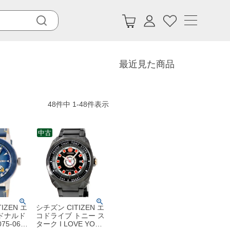
最近見た商品
48
件中
1
-
48
件表示
中古
IZEN エ
シチズン CITIZEN エ
ドナルド
コドライブ トニー ス
75-06W
ターク I LOVE YOU