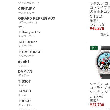
ジャガールクルト
シチズン CIT
コドライブ 
CENTURY
の女王 FE70
センチュリー
未使用 ディ
CITIZEN
GIRARD PERREGAUX
リンセス コ
腕時計
ジラールペルゴ
ィース 腕時
ランク: S
ツ ブルー 
タ行
¥
45,276
使用保管品
Tiffany & Co
在庫切
ティファニー
TAG Heuer
タグホイヤー
中古
TORY BURCH
トリーバーチ
dunhill
ダンヒル
DAMIANI
ダミアーニ
TISSOT
シチズン CIT
ティソ
コドライブ 
TASAKI
ショナル シ
タサキ
AW1235-0
CITIZEN
ディズニー 
腕時計
TUDOR
ンズ レディ
¥
37,730
チュードル
計クオーツ 