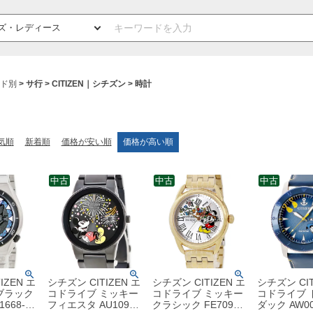
ド別
サ行
CITIZEN｜シチズン
時計
気順
新着順
価格が安い順
価格が高い順
中古
中古
中古
IZEN エ
シチズン CITIZEN エ
シチズン CITIZEN エ
シチズン CIT
ブラック
コドライブ ミッキー
コドライブ ミッキー
コドライブ 
668-
フィエスタ AU1095-
クラシック FE7093-
ダック AW00