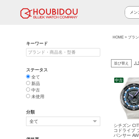
HOME
ブラン
キーワード
人
並び替え
ステータス
全て
中古
新品
中古
未使用
分類
シチズン CIT
コドライブ 
パンサー AW1