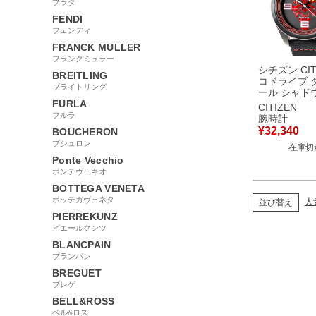
プラダ
FENDI
フェンディ
FRANCK MULLER
フランクミュラー
シチズン CIT
BREITLING
コドライブ 
ブライトリング
ール シャド
FURLA
AW5006-0
CITIZEN
スターウォー
フルラ
腕時計
ボ デイト メ
¥
32,340
BOUCHERON
時計クオーツ
ブシュロン
在庫切
ク 【中古】
Ponte Vecchio
ポンテヴェキオ
BOTTEGA VENETA
ボッテガヴェネタ
人
並び替え
PIERREKUNZ
ピエールクンツ
BLANCPAIN
ブランパン
BREGUET
ブレゲ
BELL&ROSS
ベル&ロス