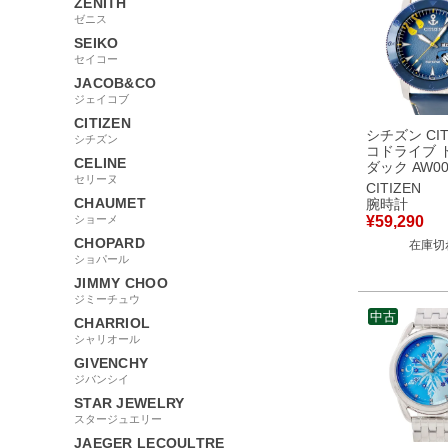
ZENITH
ゼニス
SEIKO
セイコー
JACOB&CO
ジェイコブ
CITIZEN
シチズン CIT
シチズン
コドライブ 
CELINE
ダック AW00
セリーヌ
未使用 ブル
CITIZEN
ニー コラボ
CHAUMET
腕時計
ト メンズ 
ショーメ
¥
59,290
ーツ ブルー
CHOPARD
在庫切
ショパール
JIMMY CHOO
ジミーチュウ
中古
CHARRIOL
シャリオール
GIVENCHY
ジバンシイ
STAR JEWELRY
スタージュエリー
JAEGER LECOULTRE