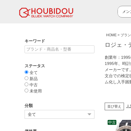
HOME
ブラン
キーワード
ロジェ・デュ
創業年：19
1995年、
ステータス
メーカーです
全て
文台での検定
新品
ム化し入手困
中古
未使用
分類
人
並び替え
中古