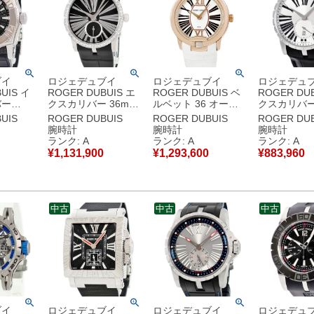
ブイ
ロジェデュブイ
ロジェデュブイ
ロジェデュ
UIS イ
ROGER DUBUIS エ
ROGER DUBUIS ベ
ROGER DUB
バー
クスカリバー 36mm
ルベット 36 オート
クスカリバー 
 K9.53R
DBEX0278 純正ダイ
マティック
ートマティ
UIS
ROGER DUBUIS
ROGER DUBUIS
ROGER DUB
G×SS×
ヤ ブラック スモール
DBVE0069 K18PG無
DBEX0536
腕時計
腕時計
腕時計
モールセ
セコンド メンズ レデ
垢 純正ダイヤ ローマ
スモールセコ
ランク: A
ランク: A
ランク: A
ズ 腕時計
ィース 腕時計自動巻
ン 白 メンズ 腕時計
ンズ 腕時計
¥
1,131,900
¥
1,293,600
¥
883,960
ラック
き ブラック 【中古】
自動巻き ホワイト
シルバー 【
古美品
中古美品
【中古】中古美品
古美品
中古
中古
中古
ブイ
ロジェデュブイ
ロジェデュブイ
ロジェデュ