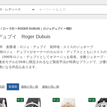
ド別
ラ行
ROGER DUBUIS｜ロジェデュブイ
時計
ブイ Roger Dubuis
95年 創業者：ロジェ・デュブイ 発祥地：スイスのジュネーブ
時計師ロジェ・デュブイがオーナーのカルロス・ディアスとともにスイス
。1996年ロジェ・デュブイとしてオマージュを発表。全数ジュネーブ
後全モデルが28本に限定されるなど製造手法が特異なブランドで、少量
難になる作品もあります。
気順
新着順
価格が安い順
価格が高い順
中古
中古
中古