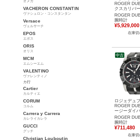
オメガ
ROGER DUB
VACHERON CONSTANTIN
クスカリバー
ダー フライ
ヴァシュロン・コンスタンタン
ROGER DUB
ールビヨン
腕時計
Versace
RDDBEX05
¥
5,929,000
ヴェルサーチ
ルトン 限定
在庫切
EPOS
腕時計手巻き
【中古】
エポス
ORIS
オリス
中古
MCM
エムシーエム
VALENTINO
ヴァレンティノ
カ行
Cartier
カルティエ
ロジェデュ
CORUM
ROGER DUB
コルム
ージーダイバ
Carrera y Carrera
トマティッ
ROGER DUB
カレライカレラ
DBSE0280
腕時計
黒 スモール
GUCCI
¥
711,480
限定 メンズ
グッチ
在庫切
動巻き ブラ
Christian Louboutin