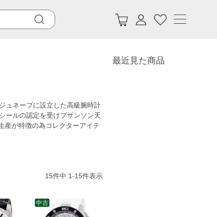
最近見た商品
のジュネーブに設立した高級腕時計
・シールの認定を受けブザンソン天
生産が特徴の為コレクターアイテ
15
件中
1
-
15
件表示
中古