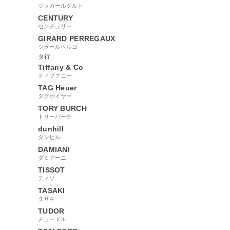
ジャガールクルト
CENTURY
センチュリー
GIRARD PERREGAUX
ジラールペルゴ
タ行
Tiffany & Co
ティファニー
TAG Heuer
タグホイヤー
TORY BURCH
トリーバーチ
dunhill
ダンヒル
DAMIANI
ダミアーニ
TISSOT
ティソ
TASAKI
タサキ
TUDOR
チュードル