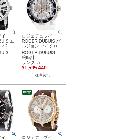
ブイ
ロジェデュブイ
UIS エ
ROGER DUBUIS パ
42 オ
ルジョン マイクロロ
ック
ーター クロノグラフ
UIS
ROGER DUBUIS
 ローマン
DBPU0004 OH済 ス
腕時計
ンド メ
モールセコンド メン
ランク: A
自動巻き
ズ 腕時計自動巻き シ
¥
1,595,440
中古】中
ルバー 【中古】中古
在庫切れ
美品
中古
ブイ
ロジェデュブイ