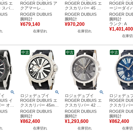
UIS エ
ROGER DUBUIS ア
ROGER DUBUIS エ
ROGER DUB
 スパイ
クアマーレ
クスカリバー 45 エ
ージーダイバ
ング トゥ
GA41.14.9 ブラック
ッセンシャル ジャパ
トマティック
UIS
ROGER DUBUIS
ROGER DUBUIS
ROGER DUB
スモールセコンド ス
ンリミテッド
グラフ
腕時計
腕時計
腕時計
46 スケ
クエア 限定 メンズ
DBEX0724 デイト 限
RDDBSE028
ランク: A
¥
679,140
¥
970,200
 メンズ
腕時計自動巻き ブラ
定 メンズ 腕時計自動
定 ラウンド
¥
1,401,400
れ
在庫切れ
在庫切れ
 グレー
ック 【中古】
巻き シルバー 【中
腕時計自動巻
在庫切
古】中古美品
ック 【中古
品
中古
中古
中古
ブイ
ロジェデュブイ
ロジェデュブイ
ロジェデュ
UIS イ
ROGER DUBUIS エ
ROGER DUBUIS エ
ROGER DUB
ー オー
クスカリバー 45mm
クスカリバー 42 ク
クスカリバー
ク
EX45-77-90-
ロノグラフ
DBEX0535
UIS
ROGER DUBUIS
ROGER DUBUIS
ROGER DUB
 ブラック
00/01R00/B ホワイ
DBEX0387 グレー デ
デイト 青 ブ
腕時計
腕時計
腕時計
セコンド
ト ローマン スモセコ
イト スモールセコン
ーマン シー
¥
862,400
¥
1,293,600
¥
862,400
 腕時計自
限定 メンズ 腕時計自
ド メンズ 腕時計自動
ック メンズ
れ
在庫切れ
在庫切れ
在庫切
ック 【中
動巻き ホワイト 【中
巻き グレー 【中古】
動巻き ブル