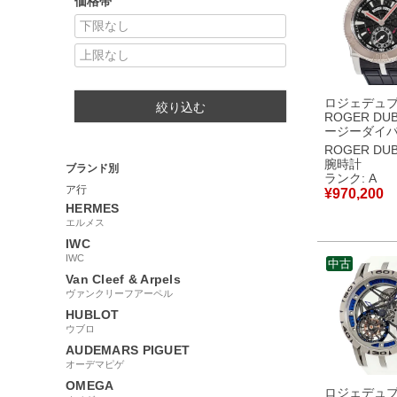
価格帯
ロジェデュ
絞り込む
ROGER DUB
ージーダイ
SE40 14 9/0
ROGER DUB
OH済 K18W
腕時計
ブランド別
カーボン ス
ランク: A
コンド メン
ア行
¥
970,200
自動巻き ブ
HERMES
【中古】中
エルメス
IWC
IWC
中古
Van Cleef & Arpels
ヴァンクリーフアーペル
HUBLOT
ウブロ
AUDEMARS PIGUET
オーデマピゲ
OMEGA
ロジェデュ