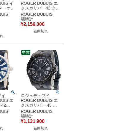
UIS イ
ROGER DUBUIS エ
ー オー
クスカリバー42 クロ
 クロノ
ノグラフ DBEX0390
UIS
ROGER DUBUIS
K18RG無垢 ラウンド
腕時計
2 黒 限
ローマン デイト メン
¥
2,156,000
 メンズ
ズ 腕時計自動巻き シ
在庫切れ
き ブラ
ルバー 【中古】
れ
】中古美
中古
ブイ
ロジェデュブイ
UIS エ
ROGER DUBUIS エ
42
クスカリバー 45 オ
 スモセコ
ートマティック ヨシ
UIS
ROGER DUBUIS
ルー ロ
ダスペシャル
腕時計
スルーバ
DBEX0713 黒 限定
¥
1,131,900
 腕時計自
15本 メンズ 腕時計
れ
在庫切れ
ー 【中
自動巻き ブラック