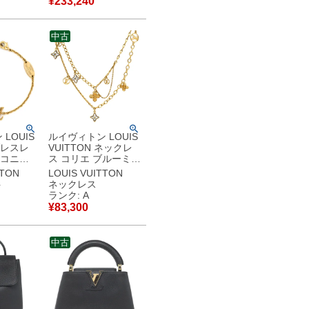
¥
233,240
ケース
M57172 GI3250
ID 【中
【中古】新品同様品
様品
中古
LOUIS
ルイヴィトン LOUIS
 ブレスレ
VUITTON ネックレ
イコニッ
ス コリエ ブルーミン
ラス ゴー
グ ストラス GP スト
TTON
LOUIS VUITTON
クル LV
ラス ゴールド モノグ
ト
ネックレス
モノグラ
ラムフラワー LVサー
ランク: A
クル M68374
¥
83,300
【中古】中
LB0222 【中古】中
古美品
中古