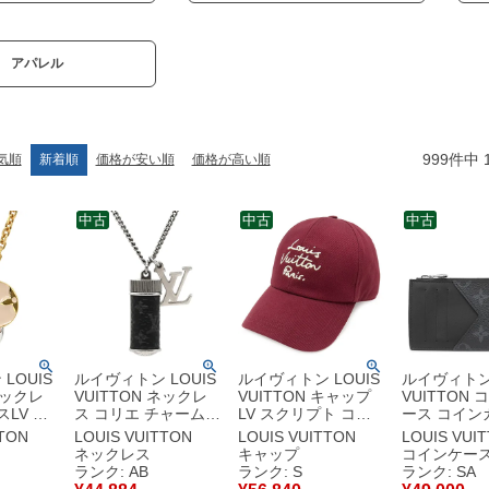
アパレル
999
件中
気順
新着順
価格が安い順
価格が高い順
中古
中古
中古
LOUIS
ルイヴィトン LOUIS
ルイヴィトン LOUIS
ルイヴィトン 
ネックレ
VUITTON ネックレ
VUITTON キャップ
VUITTON
LV GP
ス コリエ チャームズ
LV スクリプト コッ
ース コイン
ンク×ベ
GP モノグラムエク
トン ポリエステル ボ
ルダー タイ
TTON
LOUIS VUITTON
LOUIS VUITTON
LOUIS VUI
ルド ゴ
リプス シルバー×ブ
ルドー ゴールド金具
ラムエクリプ
ネックレス
キャップ
コインケー
モノグラ
ラック ボトルネック
M5188M WA3235
ール シルバ
ランク: AB
ランク: S
ランク: SA
レス M63641 DI1210
【中古】未使用保管
タイガ モノ