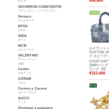
¥
48,804
オメガ
OB0148 
VACHERON CONSTANTIN
【中古】中
ヴァシュロン・コンスタンタン
中古
未使用
Versace
ヴェルサーチ
EPOS
エポス
ORIS
オリス
MCM
ルイヴィトン 
エムシーエム
VUITTON 
VALENTINO
グ スピーデ
ヴァレンティノ
リエール 18
LOUIS VUI
ダモフラー
カ行
2WAYバッグ
ンバス イン
Cartier
ランク: NS
ルー マット
¥
323,400
カルティエ
金具 新品 未
CORUM
M29050 RFI
コルム
【箱】 【中
中古
用保管品
Carrera y Carrera
カレライカレラ
GUCCI
グッチ
Christian Louboutin