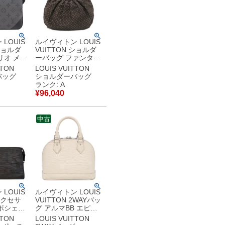
LOUIS
ルイヴィトン LOUIS
 ショルダ
VUITTON ショルダ
リオ メッ
ーバッグ ファンタジ
モノグラ
ー モノグラムイディ
TTON
LOUIS VUITTON
 モノグ
ール フザン ゴールド
バッグ
ショルダーバッグ
プスリバ
金具 茶 トート 肩掛
ランク: A
ス モノ
け M40408 SN0121
¥
96,040
プス シ
【中古】中古美品
黒 グレー
ID
中古
古】中古
LOUIS
ルイヴィトン LOUIS
 アクセサ
VUITTON 2WAYバッ
ポシェッ
グ アルマBB エピレ
ワール エ
ザー クオーツ シルバ
TTON
LOUIS VUITTON
ラック ゴ
ー金具 オフホワイト