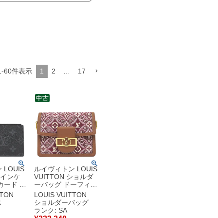
1
-
60
件表示
1
2
…
17
中古
LOUIS
ルイヴィトン LOUIS
 コインケ
VUITTON ショルダ
カード ホ
ーバッグ ドーフィー
ガ モノグ
ヌ MINI キャンバス
TTON
LOUIS VUITTON
ス ノワ
モノグラムジャガー
ス
ショルダーバッグ
ー金具 黒
ド ボルドー ゴールド
ランク: SA
グラム フ
金具 SINCE1854