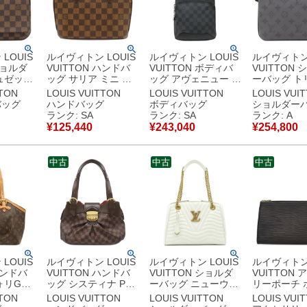
LOUIS
ルイヴィトン LOUIS
ルイヴィトン LOUIS
ルイヴィトン 
ショルダ
VUITTON ハンドバ
VUITTON ボディバ
VUITTON
ュゼット
ッグ サリア ミニ ダ
ッグ アヴェニュー ス
ーバッグ ト
ート モノ
ミエキャンバス ダミ
リングバッグ ダミエ
センジャー 
TTON
LOUIS VUITTON
LOUIS VUITTON
LOUIS VUI
バス モ
エエベヌ ゴールド金
グラフィットキャン
ムエクリプス
バッグ
ハンドバッグ
ボディバッグ
ショルダー
ールド金
具 茶 赤 N51286
バス ダミエグラフィ
ラムエクリ
ランク: SA
ランク: SA
ランク: A
ダー
CA1001 【中古】新
ット シルバー金具
ースキャンバ
¥
125,440
¥
243,040
¥
254,800
000
品同様品
N41719 RFID 【中
グラムエクリ
古美品
古】新品同様品
ルバー金具 
M69443 RF
中古
中古
中古
【箱】 【中
美品
LOUIS
ルイヴィトン LOUIS
ルイヴィトン LOUIS
ルイヴィトン 
ハンドバ
VUITTON ハンドバ
VUITTON ショルダ
VUITTON
ォリGM
ッグ システィナ PM
ーバッグ ニューウェ
リーポーチ 
キャンバ
ダミエキャンバス ダ
ーブ チェーントート
ト アクセソ
TTON
LOUIS VUITTON
LOUIS VUITTON
LOUIS VUI
ム ゴール
ミエ ゴールド金具 茶
カーフ スノー ゴール
ピレザー ブ