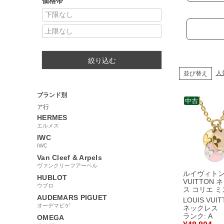
価格帯
絞り込む
人
並び替え
ブランド別
中古
ア行
HERMES
エルメス
IWC
IWC
Van Cleef & Arpels
ヴァンクリーフアーペル
ルイヴィトン 
HUBLOT
VUITTON 
ウブロ
ス コリエ ミス
AUDEMARS PIGUET
ホワイト×ピ
LOUIS VUI
ージュ×ゴー
オーデマピゲ
ネックレス
ールド金具 
ランク: A
OMEGA
ムフラワー M63156