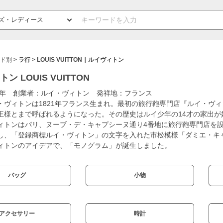
ド別
ラ行
LOUIS VUITTON｜ルイヴィトン
 LOUIS VUITTON
54年 創業者：ルイ・ヴィトン 発祥地：フランス
・ヴィトンは1821年フランス生まれ。最初の旅行鞄専門店『ルイ・ヴ
王様とまで呼ばれるようになった。その歴史はルイ少年の14才の家出が
ィトンはパリ、ヌーブ・デ・キャプシーヌ通り4番地に旅行鞄専門店を
し、「登録商標ルイ・ヴィトン」の文字を入れた市松模様「ダミエ・キ
ィトンのアイデアで、「モノグラム」が誕生しました。
バッグ
小物
アクセサリー
時計