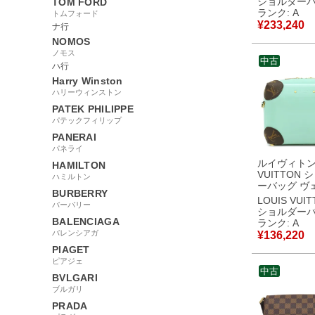
ショルダー
TOM FORD
青 赤 バイカ
ランク: A
トムフォード
サークル シ
¥
233,240
ナ行
M55947 FN3
NOMOS
【中古】中
ノモス
中古
ハ行
Harry Winston
ハリーウィンストン
PATEK PHILIPPE
パテックフィリップ
PANERAI
パネライ
ルイヴィトン 
HAMILTON
VUITTON 
ハミルトン
ーバッグ ヴ
BURBERRY
テントレザー
LOUIS VUI
バーバリー
ラムキャンバ
ショルダー
ディッソ ゴ
BALENCIAGA
ランク: A
具 ミントグ
バレンシアガ
¥
136,220
ノグラム M52756
PIAGET
PL2168 【
ピアジェ
古美品
中古
BVLGARI
ブルガリ
PRADA