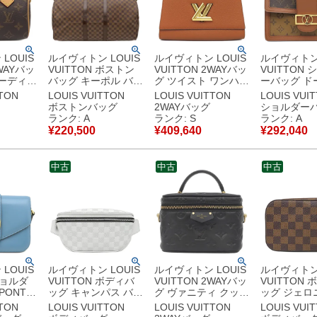
LOUIS
ルイヴィトン LOUIS
ルイヴィトン LOUIS
ルイヴィトン 
2WAYバッ
VUITTON ボストン
VUITTON 2WAYバッ
VUITTON
ピーディ
バッグ キーポル バン
グ ツイスト ワンハン
ーバッグ ド
キャンバ
ドリエール 55 ダミ
ドル PM レザー トリ
ヌ MM モ
TTON
LOUIS VUITTON
LOUIS VUITTON
LOUIS VUI
ム ゴール
エキャンバス ダミエ
ヨンレザー キャラメ
ャンバス モ
ボストンバッグ
2WAYバッグ
ショルダー
ルダー ハ
エベヌ ゴールド金具
ル×ブルーエ ゴール
リバースキ
ランク: A
ランク: S
ランク: A
茶
茶 付属品欠品
ド金具 ハンドバッグ
ブラウン×ベ
¥
220,500
¥
409,640
¥
292,040
233
N41414 MB3180
バイカラー M57897
ゴールド金具
品同様品
【中古】中古美品
RFID 【保存袋】
ーンショル
【中古】未使用保管
M45958 RF
中古
中古
中古
品
古】中古美
LOUIS
ルイヴィトン LOUIS
ルイヴィトン LOUIS
ルイヴィトン 
ショルダ
VUITTON ボディバ
VUITTON 2WAYバッ
VUITTON
PONT9
ッグ キャンパス バム
グ ヴァニティ クッサ
ッグ ジェロ
 カーフ
バッグ ダミエキャン
ン PM レザー ブラッ
ミエキャンバ
TTON
LOUIS VUITTON
LOUIS VUITTON
LOUIS VUI
ルド金具
バス ダミエアンフィ
ク ゴールド金具 黒
エエベヌ ゴ