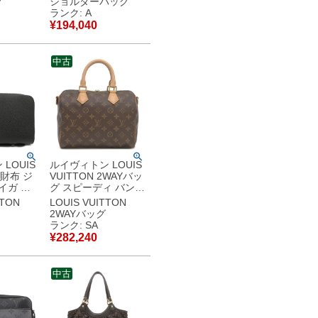
グ
ショルダーバッグ
バッグ 新
茶 ピンク ダミエエベ
ランク: A
ヌ 巾着バッグ
¥
194,040
古】中古
N40198 FZ4189
【保存袋】 【中古】
中古美品
中古
LOUIS
ルイヴィトン LOUIS
長財布 ジ
VUITTON 2WAYバッ
イガ ア
グ スピーディ バンド
シルバー
リエール 25 モノグ
TTON
LOUIS VUITTON
ーガナイザ
ラムキャンバス モノ
2WAYバッグ
グラム ゴールド金具
ランク: SA
古美品
茶 M46977 MB3189
¥
282,240
【保存袋】 【中古】
新品同様品
中古