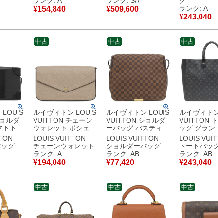
ランク: A
ランク: SA
ク
ポシェット LVロゴ
M28310 【保存袋】
ルド金具 M4
ランク: A
¥
154,840
¥
509,600
存袋】
M80874 RFID 【中
【中古】新品同様品
FL0195 
¥
243,040
品同様品
古】中古美品
古美品
中古
中古
中古
LOUIS
ルイヴィトン LOUIS
ルイヴィトン LOUIS
ルイヴィトン 
ショルダ
VUITTON チェーン
VUITTON ショルダ
VUITTON
フトトラ
ウォレット ポシェッ
ーバッグ バスティー
ッグ グラン
ット レザ
ト フェリシー モノグ
ユ ダミエキャンバス
モノグラム
TTON
LOUIS VUITTON
LOUIS VUITTON
LOUIS VUI
レザー ブ
ラムアンプラント ト
ダミエエベヌ ゴール
ス モノグラ
バッグ
チェーンウォレット
ショルダーバッグ
トートバッ
トブラッ
ゥルトレール ゴール
ド金具 茶 N45258
プス シルバ
ランク: A
ランク: AB
ランク: AB
ンドファ
ド金具 ショルダー
SP0012 【中古】中
M44733 RF
¥
194,040
¥
77,420
¥
243,040
M82609 RFID 【中
古品
古】中古品
存袋】
古】中古美品
古美品
中古
中古
中古