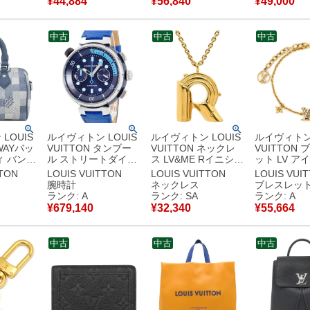
¥
44,884
¥
56,840
¥
49,000
【保存袋】
【中古】中古品
品
ラグメント
古美品
M30271 RF
古】新品同
中古
中古
中古
LOUIS
ルイヴィトン LOUIS
ルイヴィトン LOUIS
ルイヴィトン 
2WAYバッ
VUITTON タンブー
VUITTON ネックレ
VUITTON
ィ バンド
ル ストリートダイバ
ス LV&ME Rイニシャ
ット LV ア
 レザー
ー クロノグラフ スカ
ル GP ゴールド
ク GP スト
TTON
LOUIS VUITTON
LOUIS VUITTON
LOUIS VUI
ジュキャ
イラインブルー
M61073 LE1124
ルド LVサー
腕時計
ネックレス
ブレスレッ
ディゴブ
QA168Z 紺 青 メン
【箱】 【中古】新品
イニシャル 
ランク: A
ランク: SA
ランク: A
シルバー
ズ 腕時計自動巻き ネ
同様品
ムフラワー M00587
¥
679,140
¥
32,340
¥
55,664
使用
イビー 【中古】中古
TE1292 
D
美品
古美品
古】未使
中古
中古
中古