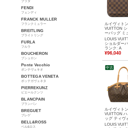
プラダ
FENDI
フェンディ
FRANCK MULLER
ルイヴィトン 
フランクミュラー
VUITTON 
BREITLING
ーバッグ ミ
ブライトリング
タンゴ ショ
LOUIS VUI
FURLA
グラムキャン
ショルダー
ノグラム ゴ
フルラ
ランク: A
具 茶 ショル
¥
96,040
BOUCHERON
N51255 LM1
ブシュロン
【中古】中
Ponte Vecchio
中古
ポンテヴェキオ
BOTTEGA VENETA
ボッテガヴェネタ
PIERREKUNZ
ピエールクンツ
BLANCPAIN
ブランパン
ルイヴィトン 
BREGUET
VUITTON 
ブレゲ
ッグ ティヴ
BELL&ROSS
モノグラム
LOUIS VUI
ベル&ロス
ス モノグラ