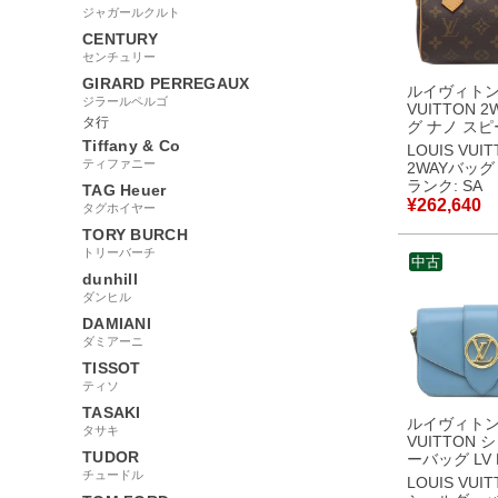
ジャガールクルト
CENTURY
センチュリー
GIRARD PERREGAUX
ルイヴィトン 
ジラールペルゴ
VUITTON 
タ行
グ ナノ ス
モノグラム
Tiffany & Co
LOUIS VUI
ス モノグラ
ティファニー
2WAYバッグ
ド金具 ショ
ランク: SA
TAG Heuer
ンドバッグ 
¥
262,640
タグホイヤー
M81085 TY2
【中古】新
TORY BURCH
トリーバーチ
中古
dunhill
ダンヒル
DAMIANI
ダミアーニ
TISSOT
ティソ
TASAKI
ルイヴィトン 
タサキ
VUITTON 
TUDOR
ーバッグ LV 
チュードル
LVポンヌフ
LOUIS VUI
ブルー ゴー