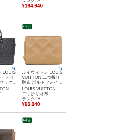
ランク: A
0107
M51163 AR0065
¥
164,640
【中古】中
【中古】中古美品
中古
LOUIS
ルイヴィトン LOUIS
 トートバ
VUITTON 二つ折り
 サック
財布 ポルトフォイユ
エクリプ
ルー ラムスキン キャ
TTON
LOUIS VUITTON
ムエクリ
メル ゴールド金具 モ
グ
二つ折り財布
ー金具
ノグラム エンボス加
ランク: A
ID 【中
工 M81673 RFID
¥
96,040
【箱】 【中古】中古
美品
中古