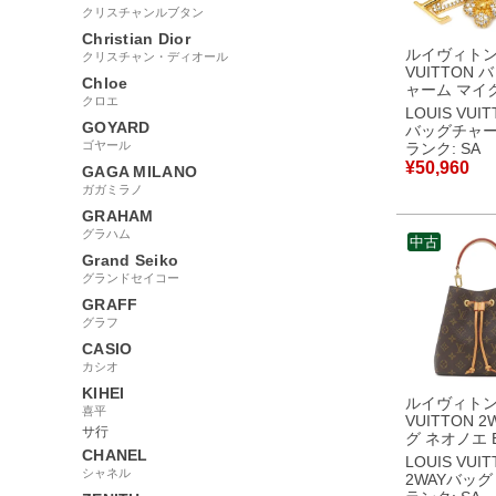
クリスチャンルブタン
Christian Dior
ルイヴィトン 
クリスチャン・ディオール
VUITTON 
Chloe
ャーム マイ
クロエ
ーム LVア
LOUIS VUI
GP ライン
GOYARD
バッグチャ
ゴールド キ
ゴヤール
ランク: SA
ー フラワー
¥
50,960
GAGA MILANO
M01566 AK4
ガガミラノ
【箱】 【中
同様品
GRAHAM
グラハム
中古
Grand Seiko
グランドセイコー
GRAFF
グラフ
CASIO
カシオ
KIHEI
ルイヴィトン 
喜平
VUITTON 
サ行
グ ネオノエ 
CHANEL
グラムキャン
LOUIS VUI
ノグラム ゴ
シャネル
2WAYバッグ
具 茶 ショル