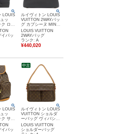
LOUIS
ルイヴィトン LOUIS
リュッ
VUITTON 2WAYバッ
ク ロッ
グ カプシーヌ MINI
クパック
レザー トリヨンレザ
TTON
LOUIS VUITTON
ヨンレザ
ー ノワール ゴールド
デイパッ
2WAYバッグ
 シルバー
金具 黒 ショルダー
ランク: A
ック LV
ハンドバッグ LVロゴ
¥
440,020
M56071 RFID 【中
【保存袋】
古】中古美品
古美品
中古
LOUIS
ルイヴィトン LOUIS
リュッ
VUITTON ショルダ
ク サッ
ーバッグ ヴィバシテ
スフォー
GM モノグラムキャ
TTON
LOUIS VUITTON
ムキャン
ンバス モノグラム ゴ
デイパッ
ショルダーバッグ
ラム ゴー
ールド金具 茶