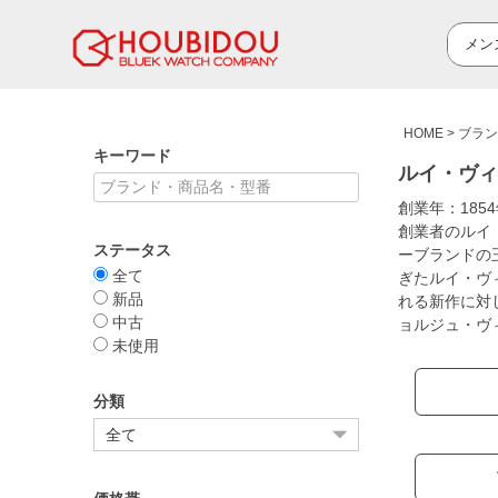
HOME
ブラン
キーワード
ルイ・ヴィトン
創業年：18
創業者のルイ
ステータス
ーブランドの
全て
ぎたルイ・ヴ
新品
れる新作に対
中古
ョルジュ・ヴ
未使用
分類