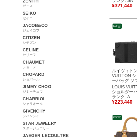
ランク: SA
ZENITH
ンドバッグ M46581
¥
321,440
ゼニス
RFID 【保
SEIKO
【中古】新
セイコー
JACOB&CO
中古
ジェイコブ
CITIZEN
シチズン
CELINE
セリーヌ
CHAUMET
ショーメ
ルイヴィトン 
CHOPARD
VUITTON 
ショパール
ーバッグ ソ
ンク ウォレ
JIMMY CHOO
LOUIS VUI
ー トリヨン
ショルダー
ジミーチュウ
ラック マッ
ランク: A
CHARRIOL
ク金具 ラウ
¥
223,440
シャリオール
スナー M80224
RFID 【保
GIVENCHY
【中古】中
ジバンシイ
中古
STAR JEWELRY
スタージュエリー
JAEGER LECOULTRE