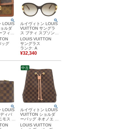
LOUIS
ルイヴィトン LOUIS
 ショルダ
VUITTON サングラ
ーフィー
ス プティ スプソン
ノグラムキ
56□17 プラスチック
TTON
LOUIS VUITTON
ノグラム
ニッケル合金 ブラウ
バッグ
サングラス
ャンバス
ン ゴールド金具 グラ
ランク: A
ージュ
デーション キャット
¥
32,340
 茶 チェ
アイ ラメ Z0487E
ダー
MO123 【箱】 【中
ID 【中
古】中古美品
中古
品
LOUIS
ルイヴィトン LOUIS
 ボディバ
VUITTON ショルダ
ニモス ダ
ーバッグ ネオノエ ダ
ス ダミ
ミエキャンバス ヴィ
TTON
LOUIS VUITTON
ールド金
ーナス ゴールド金具