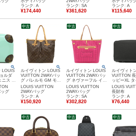
バッグ
ボディバッグ
2WAYバッグ
ボディバッ
ラー LV
ニ ブロン マットシル
ピンク バニティ チェ
具 ウエスト
ランク: A
ランク: SA
ランク: A
ョルダー
バー金具 ウエストバ
ーンバッグ M25123
型 N51994 CA3102
¥
174,440
¥
361,620
¥
115,640
210
ッグ N40326
RFID 【中古】新品
【箱】 【中
古美品
CA5109 【中古】中
同様品
美品
古美品
中古
中古
中古
LOUIS
ルイヴィトン LOUIS
ルイヴィトン LOUIS
ルイヴィトン 
ショルダ
VUITTON 2WAYバッ
VUITTON 2WAYバッ
VUITTON 
ェニス パ
グ パレルモ GM モノ
グ ネヴァーフル イン
ッピーXL タ
 モノグ
グラムキャンバス モ
サイドアウト MM キ
ルドワーズ 
TTON
LOUIS VUITTON
LOUIS VUITTON
LOUIS VUI
ス パラ
ノグラム ゴールド金
ャンバス モノグラム
金具 黒 オ
バッグ
2WAYバッグ
2WAYバッグ
長財布
ールド金
具 茶 ショルダー ト
キャンバス ローズポ
ー M42097 CA0127
ランク: A
ランク: SA
ランク: A
リーン モ
ート M40146
ンディシェリテキス
【中古】中
¥
150,920
¥
302,820
¥
76,440
MI1069 【中古】中
タイル ローズポンデ
中古】中
古美品
ィシェリ ゴールド金
具 リバーシブル
中古
中古
中古
M12257 RFID 【保
存袋】 【中古】新品
同様品