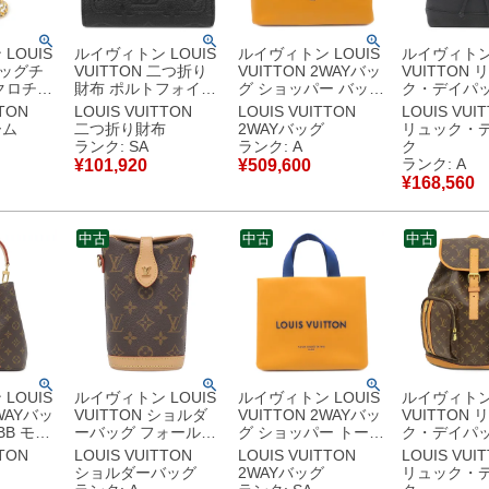
LOUIS
ルイヴィトン LOUIS
ルイヴィトン LOUIS
ルイヴィトン 
バッグチ
VUITTON 二つ折り
VUITTON 2WAYバッ
VUITTON 
クロチャ
財布 ポルトフォイユ
グ ショッパー バッグ
ク・デイパッ
イコニック
クレア モノグラムア
MM レザー サフラン
クミー バッ
TTON
LOUIS VUITTON
LOUIS VUITTON
LOUIS VUI
ストーン
ンプラント ノワール
シルバー金具 イエロ
レザー トリ
ーム
二つ折り財布
2WAYバッグ
リュック・
ーホルダ
ゴールド金具 黒 コン
ー トート ショルダー
ー ブラック
ランク: SA
ランク: A
ク
モチーフ
パクト M29202
M24457 RFID
金具 黒 リュ
ランク: A
¥
101,920
¥
509,600
263
RFID 【箱】 【中
【箱】 【中古】中古
ロゴ M41815
¥
168,560
古】新品
古】新品同様品
美品
DU4188 
【中古】中
中古
中古
中古
LOUIS
ルイヴィトン LOUIS
ルイヴィトン LOUIS
ルイヴィトン 
2WAYバッ
VUITTON ショルダ
VUITTON 2WAYバッ
VUITTON 
BB モノ
ーバッグ フォールド
グ ショッパー トート
ク・デイパッ
バス モ
ミー ポーチ モノグラ
MINI レザー サフラ
ク ア ド ボ
TTON
LOUIS VUITTON
LOUIS VUITTON
LOUIS VUI
ールド金
ムキャンバス モノグ
ン シルバー金具 トー
ル モノグラ
ショルダーバッグ
2WAYバッグ
リュック・
ダー ハ
ラム ゴールド金具 茶
ト ショルダー
バス モノグ