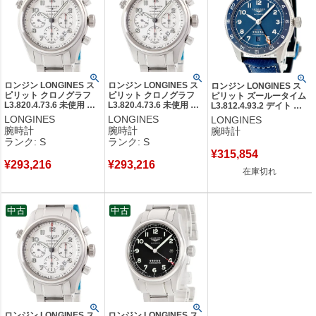
創業年：1832年
発祥地：スイス サンティミエ
創業者：アーネスト・フランシロン
ロンジン LONGINES ス
ロンジン LONGINES ス
ロンジン LONGINES ス
ピリット クロノグラフ
ピリット クロノグラフ
ピリット ズールータイム
L3.820.4.73.6 未使用 ア
L3.820.4.73.6 未使用 デ
L3.812.4.93.2 デイト ブ
ラビア スモールセコンド
イト アラビア スモール
ルー 青 回転ベゼル GMT
LONGINES
LONGINES
LONGINES
デイト メンズ 腕時計自
セコンド メンズ 腕時計
メンズ 腕時計自動巻き ブ
腕時計
腕時計
腕時計
動巻き シルバー 【中
自動巻き シルバー 【中
ルー 【中古】
ランク: S
ランク: S
古】未使用保管品
古】未使用保管品
¥
315,854
¥
293,216
¥
293,216
在庫切れ
中古
中古
ロンジン LONGINES ス
ロンジン LONGINES ス