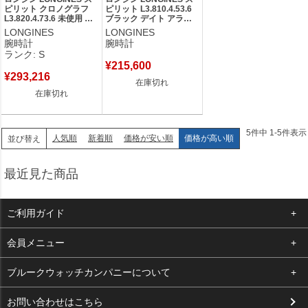
ピリット クロノグラフ
ピリット L3.810.4.53.6
L3.820.4.73.6 未使用 ア
ブラック デイト アラビ
ラビア デイト スモール
ア クロノメーター メン
LONGINES
LONGINES
セコンド メンズ 腕時計
ズ 腕時計自動巻き ブラ
腕時計
腕時計
自動巻き シルバー 【中
ック 【中古】
ランク: S
古】未使用保管品
¥
215,600
¥
293,216
在庫切れ
在庫切れ
5
件中
1
-
5
件表示
人気順
新着順
価格が安い順
価格が高い順
並び替え
最近見た商品
ご利用ガイド
よくある質問
会員メニュー
支払い・送料
ログイン
ブルークウォッチカンパニーについて
お客様の声
お気に入り
会社概要
お問い合わせはこちら