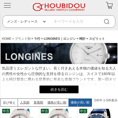
HOME
ブランド別
ラ行
LONGINES｜ロンジン
時計
スピリット
気品漂うエレガントな佇まい。長く付きあえる本物の価値を知る大人
の男性や女性から圧倒的な支持を得るロンジンは、スイスで180年以
上も時計製造に携わる世界的に有名な老舗ブランドです。第一回オリ
ンピック公式時計やリンドバーグの大西洋横断飛行など数々の栄光を
支えてきた実績と品質の高さから、「ロンジンなら間違いない」と日
本でも絶大な信頼と知名度を誇ります。ちなみに日本で現存する最古
5
件中
1
-
5
件表示
のロンジンは1869年、薩摩藩主島津忠義が西郷隆盛に贈った懐中金
人気順
新着順
価格が安い順
価格が高い順
並び替え
時計。まさに悠久の時を超えて、人から人へ親から子へと世代を超え
中古
中古
中古
て語り継がれていく正統派ブランドです。