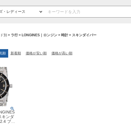
ド別
ラ行
LONGINES｜ロンジン
時計
スキンダイバー
気順
新着順
価格が安い順
価格が高い順
GINES
スキンダ
2.4 ブラ
ア バー
ゼル 復