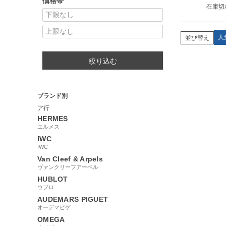
価格帯
在庫切
刻 メンズ 
巻き ブラッ
古】
人
並び替え
絞り込む
ブランド別
ア行
HERMES
エルメス
IWC
IWC
Van Cleef & Arpels
ヴァンクリーフアーペル
HUBLOT
ウブロ
AUDEMARS PIGUET
オーデマピゲ
OMEGA