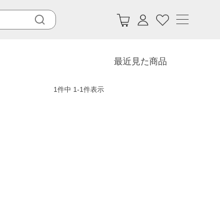
最近見た商品
1
件中
1
-
1
件表示