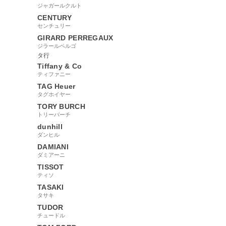
ジャガールクルト
CENTURY
センチュリー
GIRARD PERREGAUX
ジラールペルゴ
タ行
Tiffany & Co
ティファニー
TAG Heuer
タグホイヤー
TORY BURCH
トリーバーチ
dunhill
ダンヒル
DAMIANI
ダミアーニ
TISSOT
ティソ
TASAKI
タサキ
TUDOR
チュードル