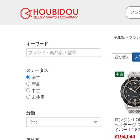
HOME
ブラン
キーワード
人
並び替え
ステータス
中古
全て
新品
中古
未使用
分類
ロンジン LON
ヘリテージ 
イバー L2.82
ック アラビ
¥
194,040
逆回転防止ベ